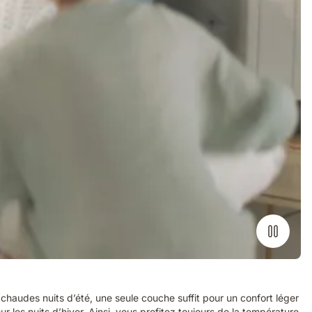
audes nuits d’été, une seule couche suffit pour un confort léger
les nuits d’hiver. Ainsi, vous profitez toujours de la température