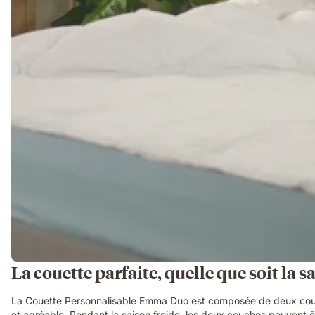
La couette parfaite, quelle que soit la s
La Couette Personnalisable Emma Duo est composée de deux couches
et agréable. Pendant la saison froide, les deux couches peuvent êt