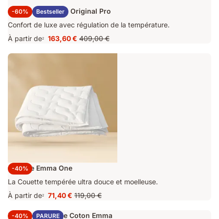
Surmatelas Emma Original Pro
-60%
Bestseller
Confort de luxe avec régulation de la température.
À partir de
163,60 €
409,00 €
2
Prix
Prix
163,60 €
d'origine
409,00 €
Couette Emma One
-40%
La Couette tempérée ultra douce et moelleuse.
À partir de
71,40 €
119,00 €
2
Prix
Prix
71,40 €
d'origine
Parure Percale de Coton Emma
-40%
PARURE
119,00 €