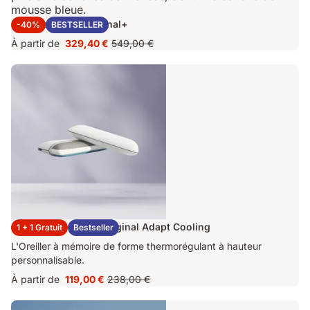
Matelas Emma Original+
-40%
BESTSELLER
À partir de
329,40 €
549,00 €
Prix
Prix
329,40 €
d'origine
549,00 €
2x Oreillers Emma Original Adapt Cooling
1 + 1 Gratuit
Bestseller
L'Oreiller à mémoire de forme thermorégulant à hauteur
personnalisable.
À partir de
119,00 €
238,00 €
Prix
Prix
119,00 €
d'origine