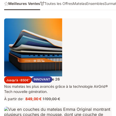
Meilleures Ventes
Toutes les Offres
Matelas
Ensembles
Surmat
Matelas Emma Performance 26
INNOVANT
Jusqu'à -850€
3
Nos matelas les plus avancés grâce à la technologie AirGrid®
Tech nouvelle génération.
À partir de
849,00 €
1 199,00 €
2
Prix
Prix
849,00 €
d'origine
1 199,00 €