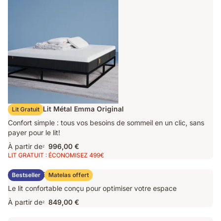
238,00 €
Ensemble Lit Métal Emma Original
Lit Gratuit
Confort simple : tous vos besoins de sommeil en un clic, sans
payer pour le lit!
À partir de
996,00 €
2
LIT GRATUIT : ÉCONOMISEZ 499€
Lit Coffre Emma Original
Bestseller
Matelas offert
Le lit confortable conçu pour optimiser votre espace
À partir de
849,00 €
2