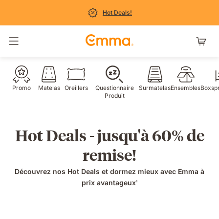
Hot Deals!
Basculer la navigation
Promo
Matelas
Oreillers
Questionnaire
Surmatelas
Ensembles
Boxspr
Produit
Hot Deals - jusqu'à 60% de
remise!
Découvrez nos Hot Deals et dormez mieux avec Emma à
prix avantageux
1