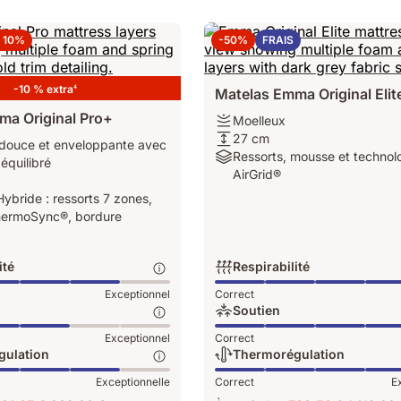
+ 10%
-50%
FRAIS
-10 % extra
4
Matelas Emma Original Elit
ma Original Pro+
Moelleux
Moelleux
27
27 cm
 douce et enveloppante avec
cm
Ressorts,
Ressorts, mousse et technol
équilibré
mousse
AirGrid®
et
ybride : ressorts 7 zones,
technologie
ermoSync®, bordure
AirGrid®
ité
Respirabilité
Respirabilité:
Exceptionnel
Correct
Exceptionnel,
Soutien
5
Soutien:
Exceptionnel
Correct
,
sur
Exceptionnel,
gulation
Thermorégulation
5
4
ion:
Thermorégulation:
Exceptionnelle
Correct
E
sur
e,
Exceptionnelle,