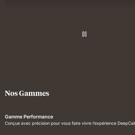
relieving
sleep
support.
comfort.
Nos Gammes
Gamme Performance
Conçue avec précision pour vous faire vivre l’expérience DeepCa