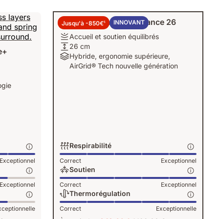
Matelas Emma Performance 26
INNOVANT
Jusqu'à -850€
5
Fermeté:
Accueil et soutien équilibrés
Accueil
Hauteur:
26 cm
e+
et
26
Matériels:
Hybride, ergonomie supérieure,
soutien
cm
Hybride,
AirGrid® Tech nouvelle génération
équilibrés
ergonomie
supérieure,
ogie
AirGrid®
Tech
nouvelle
génération
Respirabilité
Respirabilité:
Exceptionnel
Correct
Exceptionnel
Exceptionnel,
Soutien
5
Soutien:
Exceptionnel
Correct
Exceptionnel
sur
Exceptionnel,
Thermorégulation
5
5
Thermorégulation:
xceptionnelle
Correct
Exceptionnelle
sur
Exceptionnelle,