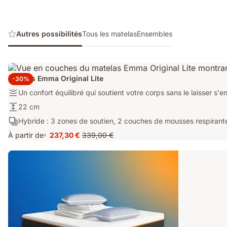
Autres possibilités
Tous les matelas
Ensembles
Matelas Emma Original Lite
-30%
Fermeté:
Un confort équilibré qui soutient votre corps sans le laisser s'en
Un
Hauteur:
22 cm
confort
22
Calques:
Hybride : 3 zones de soutien, 2 couches de mousses respirantes
équilibré
cm
Hybride
qui
À partir de
237,30 €
339,00 €
3
Prix
Prix
:
soutient
237,30 €
d'origine
3
votre
339,00 €
zones
corps
de
sans
soutien,
le
2
laisser
couches
s'enfoncer.
de
mousses