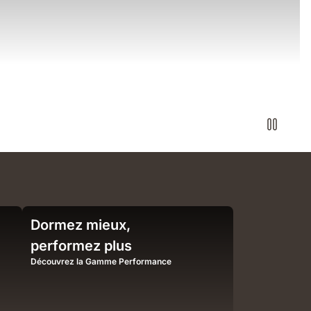
Side
Dormez mieux,
view
of
performez plus
an
Découvrez la Gamme Performance
Emma
mattress
with
textured