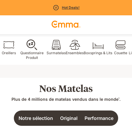
Hot Deals!
Oreillers
Questionnaire
Surmatelas
Ensembles
Boxsprings & Lits
Couette
Li
Produit
Nos Matelas
Plus de 4 millions de matelas vendus dans le monde
.
1
Notre sélection
Original
Performance