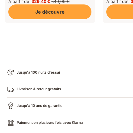
5
5
À partir de
329,40 €
549,00 €
À partir de
3
renforcés
3
2
4
Prix
Prix
P
sur
sur
329,40 €
d'origine
3
Je découvre
5
5
549,00 €
Jusqu'à 100 nuits d'essai
Livraison & retour gratuits
Jusqu'à 10 ans de garantie
Paiement en plusieurs fois avec Klarna