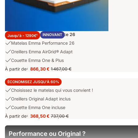
respirantes,
bords
renforcés
Ensemble Emma Performance 26
INNOVANT
Jusqu'à - 1290€
5
USP
Matelas Emma Performance 26
1:
USP
Oreillers Emma AirGrid® Adapt
Matelas
2:
USP
Couette Emma One & Plus
Emma
Oreillers
3:
Performance
À partir de
866,30 €
1 467,00 €
Emma
3
Prix
Prix
Couette
26
AirGrid®
866,30 €
d'origine
Emma
Emma Super Deal+
Adapt
ÉCONOMISEZ JUSQU'À 60%
1 467,00 €
One
Choisissez
Choisissez le matelas qui vous convient !
&
le
Plus
Oreillers
Oreillers Original Adapt inclus
matelas
Original
Couette
Couette Emma One incluse
qui
Adapt
Emma
vous
À partir de
368,50 €
737,00 €
inclus
3
Prix
Prix
One
convient
368,50 €
d'origine
incluse
!
737,00 €
Performance ou Original ?