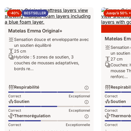
-40%
BESTSELLER
Jusqu’à 50% 
Matelas Emma Original+
Matelas Em
Fermeté:
Sensation douce et enveloppante avec
Sensation
un soutien équilibré
Fermeté:
Sensation
douce
Hauteur:
25 cm
Sensation
un soutien 
et
25
Calques:
Hybride : 5 zones de soutien, 3
douce
Hauteur:
27 cm
enveloppante
cm
Hybride
couches de mousses adaptatives,
et
27
Calques:
Couches: H
avec
:
bords re...
enveloppante
cm
Couches:
mousse Th
un
5
avec
Hybride
renforc...
soutien
zones
un
:
équilibré
de
Respirabilité
Respirabil
soutien
ressorts
soutien,
équilibré
7
Respirabilité:
Respirabilité:
Correct
Exceptionnel
Correct
3
zones,
Exceptionnel,
Exceptionnel,
Soutien
Soutien
couches
mousse
4
4
Soutien:
Soutien:
de
Correct
Exceptionnel
Correct
ThermoSync®
sur
sur
Exceptionnel,
Exceptionnel,
mousses
Thermorégulation
Thermoré
bordure
5
5
3
3
adaptatives,
Thermorégulation:
Thermorégulat
renforcée
Correct
Exceptionnelle
Correct
sur
sur
bords
Exceptionnelle,
Exceptionnell