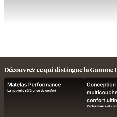
Découvrez ce qui distingue la Gamme
Sleeper
Man
Matelas Performance
Conception
on
sleeping
Emma
on
La nouvelle référence du confort
multicouche
mattress
Emma
confort ulti
demonstrating
mattress
airflow
illustrating
Performance et conf
and
deep,
pressure-
undisturbed