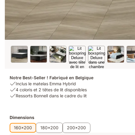
Notre Best-Seller ! Fabriqué en Belgique
USP
Inclus le matelas Emma Hybrid
1:
USP
4 coloris et 2 têtes de lit disponibles
Inclus
2:
USP
Ressorts Bonnell dans le cadre du lit
le
4
3:
matelas
coloris
Ressorts
Emma
et
Bonnell
Produits
Dimensions
Hybrid
2
dans
supplémentaires
têtes
le
160x200
180x200
200x200
de
cadre