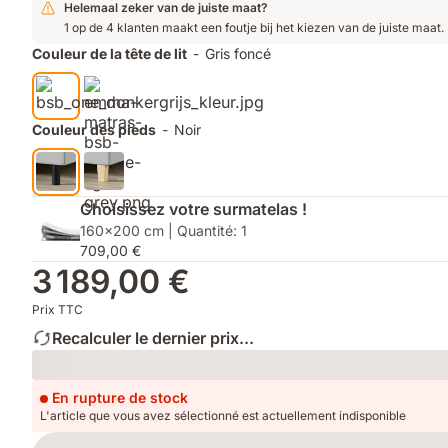
lit
du
Helemaal zeker van de juiste maat?
disponibles
lit
1 op de 4 klanten maakt een foutje bij het kiezen van de juiste maat.
Couleur de la tête de lit
-
Gris foncé
Couleur des pieds
-
Noir
Choisissez votre surmatelas !
160x200 cm | Quantité: 1
709,00 €
3 189,00 €
Prix TTC
Recalculer le dernier prix...
Loading
En rupture de stock
L'article que vous avez sélectionné est actuellement indisponible