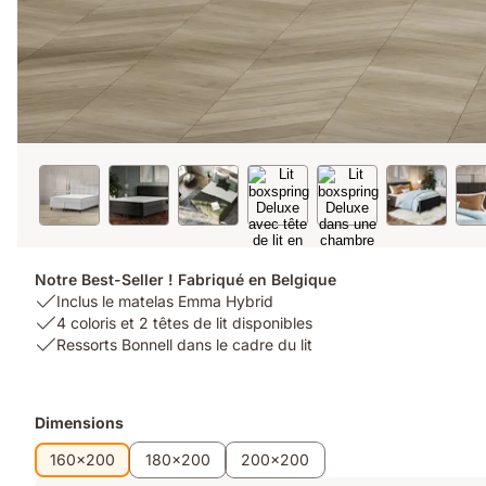
Notre Best-Seller ! Fabriqué en Belgique
USP
Inclus le matelas Emma Hybrid
1:
USP
4 coloris et 2 têtes de lit disponibles
Inclus
2:
USP
Ressorts Bonnell dans le cadre du lit
le
4
3:
matelas
coloris
Ressorts
Emma
et
Bonnell
Produits
Dimensions
Hybrid
2
dans
supplémentaires
têtes
le
160x200
180x200
200x200
de
cadre