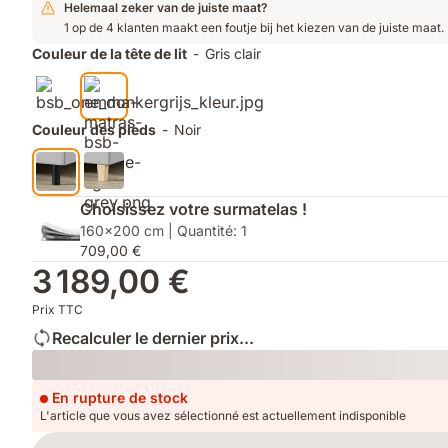
lit
du
Helemaal zeker van de juiste maat?
disponibles
lit
1 op de 4 klanten maakt een foutje bij het kiezen van de juiste maat.
Couleur de la tête de lit
-
Gris clair
Couleur des pieds
-
Noir
Choisissez votre surmatelas !
160x200 cm | Quantité: 1
709,00 €
3 189,00 €
Prix TTC
Recalculer le dernier prix...
Loading
En rupture de stock
L'article que vous avez sélectionné est actuellement indisponible