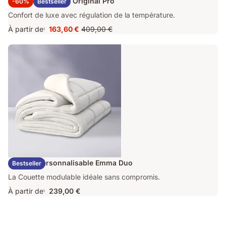
Surmatelas Emma Original Pro
-60%
Bestseller
Confort de luxe avec régulation de la température.
À partir de
163,60 €
409,00 €
1
Prix
Prix
163,60 €
d'origine
409,00 €
Couette Personnalisable Emma Duo
Bestseller
La Couette modulable idéale sans compromis.
À partir de
239,00 €
1