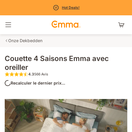
Hot Deals!
Basculer la navigation
Onze Dekbedden
Couette 4 Saisons Emma avec
oreiller
4.3
566 Avis
4.3 étoiles sur 5 566 Avis
Recalculer le dernier prix...