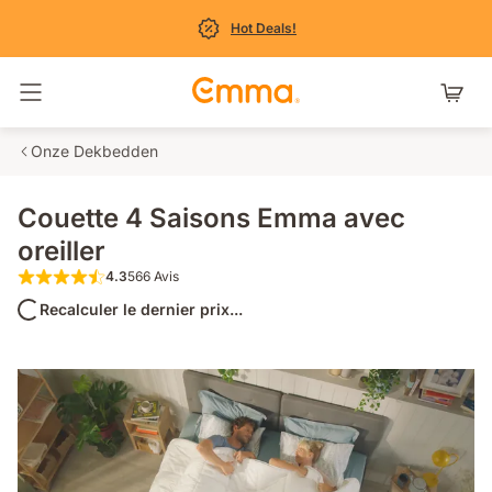
Hot Deals!
Basculer la navigation
Onze Dekbedden
Couette 4 Saisons Emma avec
oreiller
4.3
566 Avis
4.3 étoiles sur 5 566 Avis
Recalculer le dernier prix...