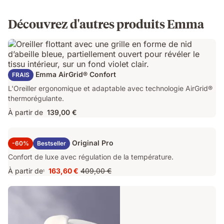
Découvrez d'autres produits Emma
Oreiller Emma AirGrid® Confort
FRAIS
L'Oreiller ergonomique et adaptable avec technologie AirGrid®
thermorégulante.
À partir de
139,00 €
Surmatelas Emma Original Pro
-60%
Bestseller
Confort de luxe avec régulation de la température.
À partir de
163,60 €
409,00 €
1
Prix
Prix
163,60 €
d'origine
409,00 €