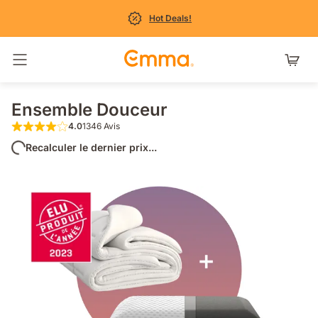
Hot Deals!
Basculer la navigation
Ensemble Douceur
4.0
1346 Avis
4.0 étoiles sur 5 1346 Avis
Recalculer le dernier prix...