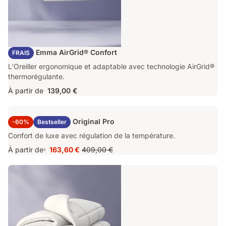
Oreiller Emma AirGrid® Confort
FRAIS
L'Oreiller ergonomique et adaptable avec technologie AirGrid®
thermorégulante.
À partir de
139,00 €
Surmatelas Emma Original Pro
-60%
Bestseller
Confort de luxe avec régulation de la température.
À partir de
163,60 €
409,00 €
2
Prix
Prix
163,60 €
d'origine
409,00 €