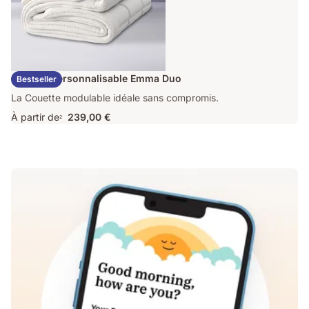
Couette Personnalisable Emma Duo
Bestseller
La Couette modulable idéale sans compromis.
À partir de
239,00 €
2