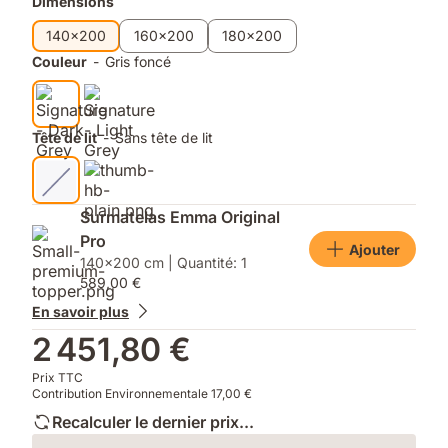
Produits
Dimensions
supplémentaires
140x200
160x200
180x200
Couleur
-
Gris foncé
Tête de lit
-
Sans tête de lit
Surmatelas Emma Original
Pro
Ajouter
140x200 cm | Quantité: 1
589,00 €
En savoir plus
2 451,80 €
Prix TTC
Contribution Environnementale 17,00 €
Recalculer le dernier prix...