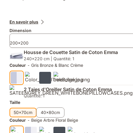
Produits
En savoir plus
supplémentaires
Dimension
200x200
Housse de Couette Satin de Coton Emma
240x220 cm | Quantité: 1
Couleur
-
Gris Bronze & Blanc Crème
2 Taies d'Oreiller Satin de Coton Emma
Quantité: 1
Taille
50x70cm
40x80cm
Couleur
-
Beige Arbre Floral Beige