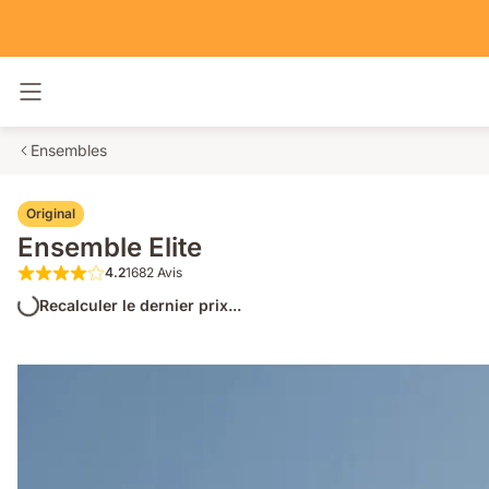
Basculer la navigation
Ensembles
Original
Ensemble Elite
4.2
1682 Avis
4.2 étoiles sur 5 1682 Avis
Recalculer le dernier prix...