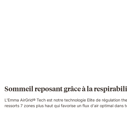
open-
cell
breathable
structure
in
close-
up
detail.
Sommeil reposant grâce à la respirabil
L'Emma AirGrid® Tech est notre technologie Elite de régulation ther
ressorts 7 zones plus haut qui favorise un flux d'air optimal dans 