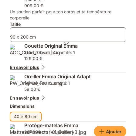
d’une
:
909,00 €
taille
Protège-
Un soutien parfait pour ton corps et ta température
double
matelas
corporelle
(à
Emma)
Taille
partir
de
140x200),
90 x 200 cm
vous
Couette Original Emma
obtiendrez
140x200 cm | Quantité: 1
2
129,00 €
oreillers.)
En savoir plus
Oreiller Emma Original Adapt
40x80 cm | Quantité: 1
59,00 €
En savoir plus
Dimensions
40 x 80 cm
Protège-matelas Emma
Ajouter
90x200 cm | Quantité: 1