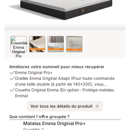
Améliorez votre sommeil pour mieux récupérer
USP
Emma Original Pro+
1:
USP
Oreiller Emma Original Adapt (Pour toute commande
Emma
2:
d’une taille double (à partir de 140x200), vous
Original
Oreiller
USP
obtiendrez 2 oreillers.)
Couette Original Emma (En option : Protège-matelas
Pro+
Emma
3:
Emma)
Original
Couette
Voir tous les détails du produit
Adapt
Original
(Pour
Emma
Que contient l'offre groupée ?
toute
(En
Matelas Emma Original Pro+
commande
option
Quantité: 1