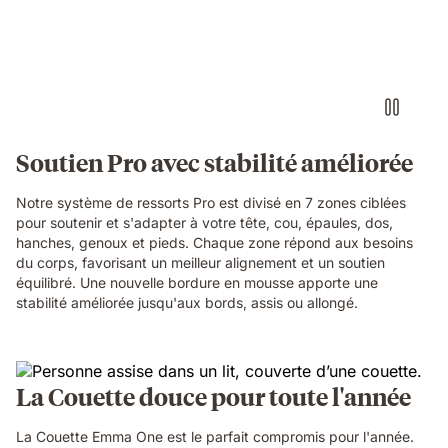
woman
sleeping
on
her
side
on
an
Emma
Soutien Pro avec stabilité améliorée
Original
Pro
Notre système de ressorts Pro est divisé en 7 zones ciblées
mattress
pour soutenir et s'adapter à votre tête, cou, épaules, dos,
with
hanches, genoux et pieds. Chaque zone répond aux besoins
a
du corps, favorisant un meilleur alignement et un soutien
layers
équilibré. Une nouvelle bordure en mousse apporte une
view
stabilité améliorée jusqu'aux bords, assis ou allongé.
showing
foam
and
spring
construction
La Couette douce pour toute l'année
beneath
her.
La Couette Emma One est le parfait compromis pour l'année.