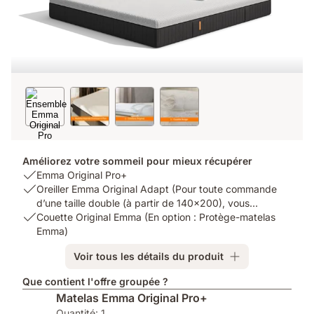
Améliorez votre sommeil pour mieux récupérer
USP
Emma Original Pro+
1:
USP
Oreiller Emma Original Adapt (Pour toute commande
Emma
2:
d’une taille double (à partir de 140x200), vous
Original
Oreiller
USP
obtiendrez 2 oreillers.)
Couette Original Emma (En option : Protège-matelas
Pro+
Emma
3:
Emma)
Original
Couette
Voir tous les détails du produit
Adapt
Original
(Pour
Emma
Que contient l'offre groupée ?
toute
(En
Matelas Emma Original Pro+
commande
option
Quantité: 1