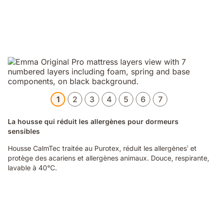
1
2
3
4
5
6
7
La housse qui réduit les allergènes pour dormeurs
sensibles
Housse CalmTec traitée au Purotex, réduit les allergènes
et
1
protège des acariens et allergènes animaux. Douce, respirante,
lavable à 40°C.
Video
of
a