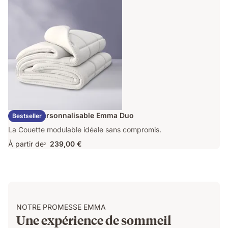
409,00 €
Couette Personnalisable Emma Duo
Bestseller
La Couette modulable idéale sans compromis.
À partir de
239,00 €
2
NOTRE PROMESSE EMMA
Une expérience de sommeil