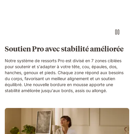
woman
sleeping
on
her
side
on
an
Emma
Soutien Pro avec stabilité améliorée
Original
Pro
Notre système de ressorts Pro est divisé en 7 zones ciblées
mattress
pour soutenir et s'adapter à votre tête, cou, épaules, dos,
with
hanches, genoux et pieds. Chaque zone répond aux besoins
a
du corps, favorisant un meilleur alignement et un soutien
layers
équilibré. Une nouvelle bordure en mousse apporte une
view
stabilité améliorée jusqu'aux bords, assis ou allongé.
showing
foam
and
spring
construction
beneath
her.