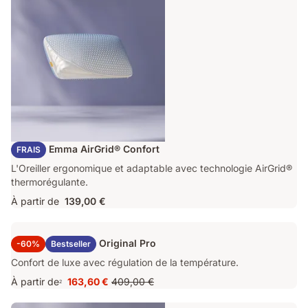
Oreiller Emma AirGrid® Confort
FRAIS
L'Oreiller ergonomique et adaptable avec technologie AirGrid®
thermorégulante.
À partir de
139,00 €
Surmatelas Emma Original Pro
-60%
Bestseller
Confort de luxe avec régulation de la température.
À partir de
163,60 €
409,00 €
2
Prix
Prix
163,60 €
d'origine