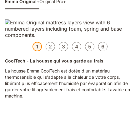
Emma Original+
Original Pro+
1
2
3
4
5
6
CoolTech - La housse qui vous garde au frais
La housse Emma CoolTech est dotée d'un matériau
thermosensible qui s'adapte à la chaleur de votre corps,
libérant plus efficacement l'humidité par évaporation afin de
garder votre lit agréablement frais et confortable. Lavable en
machine.
Video
of
a
woman
sleeping