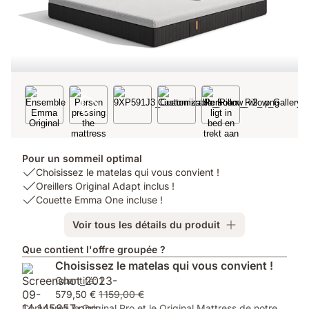
Pour un sommeil optimal
USP
Choisissez le matelas qui vous convient !
1:
USP
Oreillers Original Adapt inclus !
Choisissez
2:
USP
Couette Emma One incluse !
le
Oreillers
3:
Voir tous les détails du produit
matelas
Original
Couette
qui
Adapt
Emma
Que contient l'offre groupée ?
vous
inclus
One
Choisissez le matelas qui vous convient !
convient
!
incluse
Quantité: 1
!
!
579,50 €
1 159,00 €
Comparez le Original Pro et le Original Mattress de notre