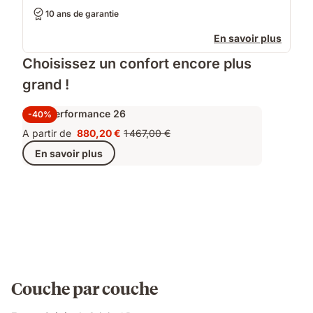
10 ans de garantie
En savoir plus
Choisissez un confort encore plus
grand !
Pack Performance 26
-40%
A partir de
880,20 €
1 467,00 €
Prix
Prix
En savoir plus
880,20 €
d'origine
1 467,00 €
Couche par couche