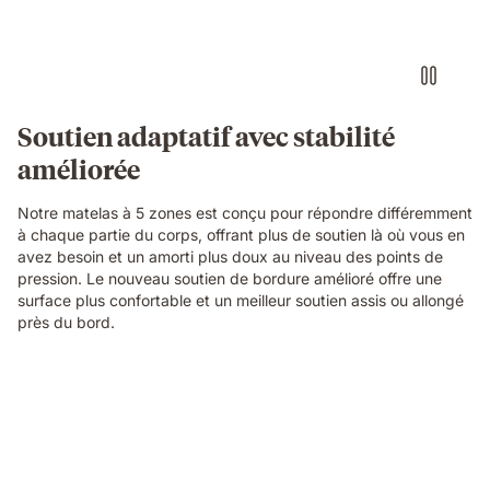
on
her
side
on
an
Emma
Soutien adaptatif avec stabilité
Original
améliorée
mattress,
with
a
Notre matelas à 5 zones est conçu pour répondre différemment
layers
à chaque partie du corps, offrant plus de soutien là où vous en
view
avez besoin et un amorti plus doux au niveau des points de
showing
pression. Le nouveau soutien de bordure amélioré offre une
foam
surface plus confortable et un meilleur soutien assis ou allongé
and
près du bord.
spring
construction
beneath
Video
her.
of
a
family
relaxing