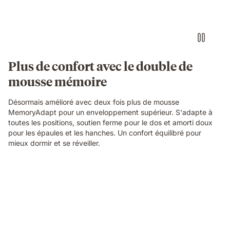
and
laughing
together
on
an
Emma
Plus de confort avec le double de
Original
mousse mémoire
mattress
in
a
Désormais amélioré avec deux fois plus de mousse
cosy
MemoryAdapt pour un enveloppement supérieur. S'adapte à
bedroom.
toutes les positions, soutien ferme pour le dos et amorti doux
pour les épaules et les hanches. Un confort équilibré pour
mieux dormir et se réveiller.