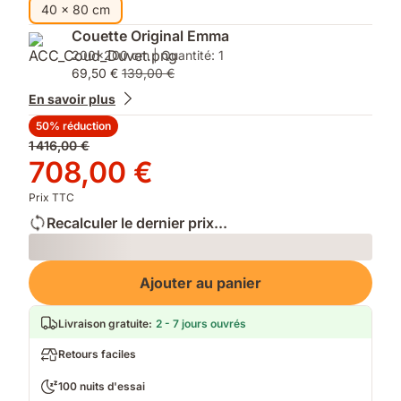
40 x 80 cm
Couette Original Emma
200x200 cm | Quantité: 1
69,50 €
139,00 €
En savoir plus
50% réduction
Prix
1 416,00 €
d'origine
Prix
708,00 €
1 416,00 €
708,00 €
Prix TTC
Recalculer le dernier prix...
Loading
Ajouter au panier
Livraison gratuite
:
2 - 7 jours ouvrés
Retours faciles
100 nuits d'essai