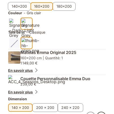
140x200
160x200
180x200
Couleur
-
Gris clair
Tête de lit
-
Classique
Matelas Emma Original 2025
160x200 cm | Quantité: 1
1 149,00 €
En savoir plus
Couette Personnalisable Emma Duo
239,00 €
En savoir plus
Dimension
140 x 200
200 x 200
240 x 220