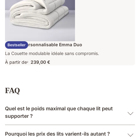
Couette Personnalisable Emma Duo
Bestseller
La Couette modulable idéale sans compromis.
À partir de
239,00 €
2
FAQ
Quel est le poids maximal que chaque lit peut
supporter ?
Pourquoi les prix des lits varient-ils autant ?