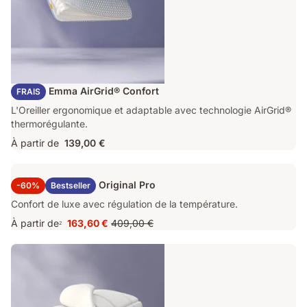
Oreiller Emma AirGrid® Confort
FRAIS
L'Oreiller ergonomique et adaptable avec technologie AirGrid®
thermorégulante.
À partir de
139,00 €
Surmatelas Emma Original Pro
-60%
Bestseller
Confort de luxe avec régulation de la température.
À partir de
163,60 €
409,00 €
2
Prix
Prix
163,60 €
d'origine
409,00 €