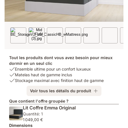
Tout les produits dont vous avez besoin pour mieux
dormir en un seul clic
USP
Ensemble ultime pour un confort luxueux
1:
USP
Matelas haut de gamme inclus
Ensemble
2:
USP
Stockage maximal avec finition haut de gamme
ultime
Matelas
3:
Voir tous les détails du produit
pour
haut
Stockage
un
de
maximal
Que contient l'offre groupée ?
confort
gamme
avec
Lit Coffre Emma Original
luxueux
inclus
finition
Quantité: 1
haut
1 049,00 €
de
Dimensions
gamme