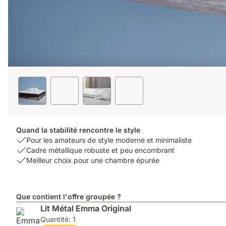
Quand la stabilité rencontre le style
USP
Pour les amateurs de style moderne et minimaliste
1:
USP
Cadre métallique robuste et peu encombrant
Pour
2:
USP
Meilleur choix pour une chambre épurée
les
Cadre
3:
amateurs
métallique
Meilleur
de
robuste
choix
Que contient l'offre groupée ?
style
et
pour
Lit Métal Emma Original
moderne
peu
une
Quantité: 1
et
encombrant
chambre