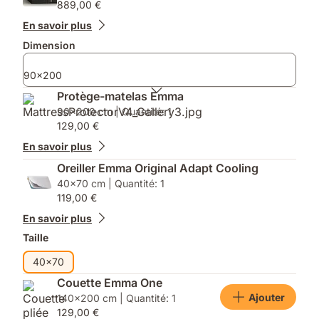
889,00 €
commande
:
d’une
Couette
En savoir plus
taille
Emma)
Dimension
double
(à
90x200
partir
de
Protège-matelas Emma
140x200),
90x200 cm | Quantité: 1
vous
129,00 €
obtiendrez
En savoir plus
2
oreillers.)
Oreiller Emma Original Adapt Cooling
40x70 cm | Quantité: 1
119,00 €
En savoir plus
Taille
40x70
Couette Emma One
Ajouter
140x200 cm | Quantité: 1
129,00 €