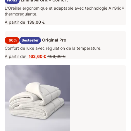
FRAIS
L'Oreiller ergonomique et adaptable avec technologie AirGrid®
thermorégulante.
À partir de
139,00 €
Surmatelas Emma Original Pro
-60%
Bestseller
Confort de luxe avec régulation de la température.
À partir de
163,60 €
409,00 €
2
Prix
Prix
163,60 €
d'origine
409,00 €