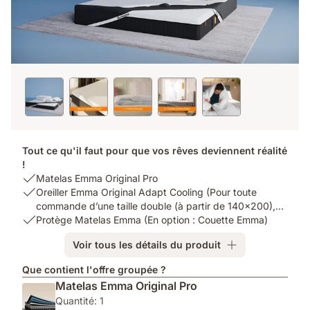
Tout ce qu'il faut pour que vos rêves deviennent réalité
!
USP
Matelas Emma Original Pro
1:
USP
Oreiller Emma Original Adapt Cooling (Pour toute
Matelas
2:
commande d’une taille double (à partir de 140x200),
Emma
Oreiller
USP
vous obtiendrez 2 oreillers.)
Protège Matelas Emma (En option : Couette Emma)
Original
Emma
3:
Voir tous les détails du produit
Pro
Original
Protège
Adapt
Matelas
Que contient l'offre groupée ?
Cooling
Emma
Matelas Emma Original Pro
(Pour
(En
Quantité: 1
toute
option