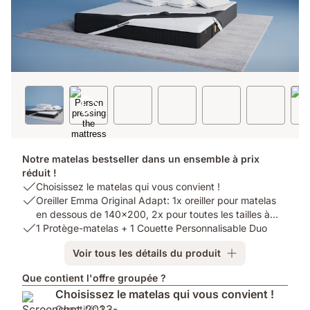
Notre matelas bestseller dans un ensemble à prix
réduit !
USP
Choisissez le matelas qui vous convient !
1:
USP
Oreiller Emma Original Adapt: 1x oreiller pour matelas
Choisissez
2:
en dessous de 140x200, 2x pour toutes les tailles à
le
Oreiller
USP
1 Protège-matelas + 1 Couette Personnalisable Duo
partir de 140x200
1
matelas
Emma
3:
Voir tous les détails du produit
qui
Original
1
vous
Adapt:
Protège-
Que contient l'offre groupée ?
convient
1x
matelas
Choisissez le matelas qui vous convient !
!
oreiller
+
Quantité: 1