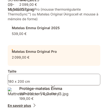
pour
1
2 099,00 €
matelas
Couette
Matelas Original Pro (mousse thermorégulante
en
Personnalisable
ThermoSync™) ou Matelas Original (Airgocell et mousse à
dessous
Duo
mémoire de forme)
de
140x200,
Matelas Emma Original 2025
2x
539,00 €
pour
toutes
les
tailles
Matelas Emma Original Pro
à
2 099,00 €
partir
de
140x200
Taille
¹
180 x 200 cm
Protège-matelas Emma
180x200 cm | Quantité: 1
199,00 €
En savoir plus