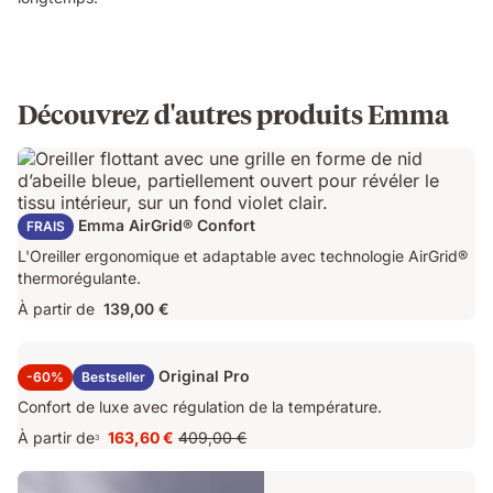
Découvrez d'autres produits Emma
Oreiller Emma AirGrid® Confort
FRAIS
L'Oreiller ergonomique et adaptable avec technologie AirGrid®
thermorégulante.
À partir de
139,00 €
Surmatelas Emma Original Pro
-60%
Bestseller
Confort de luxe avec régulation de la température.
À partir de
163,60 €
409,00 €
3
Prix
Prix
163,60 €
d'origine
409,00 €