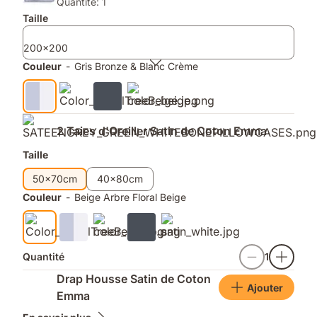
Quantité: 1
Taille
200x200
Couleur
-
Gris Bronze & Blanc Crème
2 Taies d'Oreiller Satin de Coton Emma
Taille
50x70cm
40x80cm
Couleur
-
Beige Arbre Floral Beige
Quantité
1
Drap Housse Satin de Coton
Ajouter
Emma