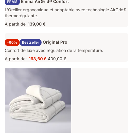
Oreiller Emma AirGrid® Confort
FRAIS
L'Oreiller ergonomique et adaptable avec technologie AirGrid®
thermorégulante.
À partir de
139,00 €
Surmatelas Emma Original Pro
-60%
Bestseller
Confort de luxe avec régulation de la température.
À partir de
163,60 €
409,00 €
1
Prix
Prix
163,60 €
d'origine
409,00 €