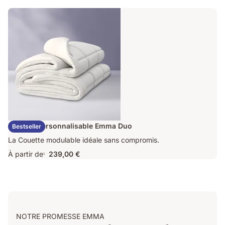
163,60 €
d'origine
409,00 €
Couette Personnalisable Emma Duo
Bestseller
La Couette modulable idéale sans compromis.
À partir de
239,00 €
1
NOTRE PROMESSE EMMA