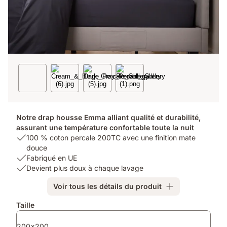
Notre drap housse Emma alliant qualité et durabilité,
assurant une température confortable toute la nuit
USP
100 % coton percale 200TC avec une finition mate
1:
douce
100
USP
Fabriqué en UE
%
2:
USP
Devient plus doux à chaque lavage
coton
Fabriqué
3:
Voir tous les détails du produit
percale
en
Devient
200TC
UE
plus
Produits
Taille
avec
doux
supplémentaires
une
à
200x200