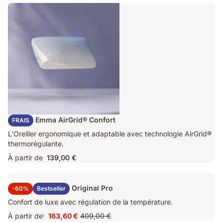
Oreiller Emma AirGrid® Confort
FRAIS
L'Oreiller ergonomique et adaptable avec technologie AirGrid®
thermorégulante.
À partir de
139,00 €
Surmatelas Emma Original Pro
-60%
Bestseller
Confort de luxe avec régulation de la température.
À partir de
163,60 €
409,00 €
1
Prix
Prix