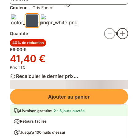
finition
chaque
mate
lavage
Couleur
-
Gris Foncé
douce
Quantité
1
40% de réduction
Prix
69,00 €
d'origine
Prix
41,40 €
69,00 €
41,40 €
Prix TTC
Recalculer le dernier prix...
Loading
Ajouter au panier
Livraison gratuite
:
2 - 5 jours ouvrés
Retours faciles
Jusqu'à 100 nuits d'essai