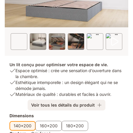
Un lit conçu pour optimiser votre espace de vie.
USP
Espace optimisé : crée une sensation d’ouverture dans
1:
la chambre.
Espace
USP
Esthétique intemporelle : un design élégant qui ne se
optimisé
2:
démode jamais.
:
Esthétique
USP
Matériaux de qualité : durables et faciles à ouvrir.
crée
intemporelle
3:
Voir tous les détails du produit
une
:
Matériaux
sensation
un
de
Produits
Dimensions
d’ouverture
design
qualité
supplémentaires
dans
élégant
:
140x200
160x200
180x200
la
qui
durables