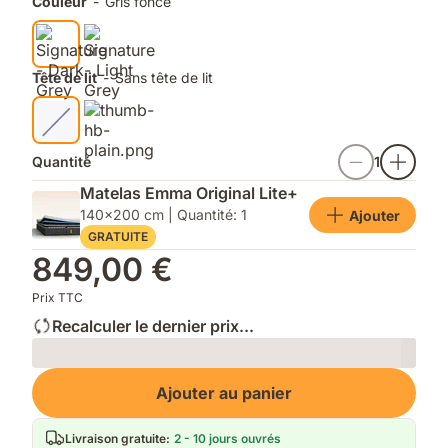
Couleur
-
Gris foncé
chambre.
ne
et
se
faciles
démode
à
jamais.
ouvrir.
Tête de lit
-
Sans tête de lit
Quantité
1
Matelas Emma Original Lite+
140x200 cm | Quantité: 1
Ajouter
GRATUITE
849,00 €
Prix TTC
Recalculer le dernier prix...
Loading
Ajouter au panier
Livraison gratuite
:
2 - 10 jours ouvrés