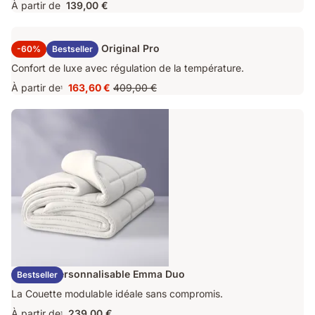
À partir de
139,00 €
Surmatelas Emma Original Pro
-60%
Bestseller
Confort de luxe avec régulation de la température.
À partir de
163,60 €
409,00 €
1
Prix
Prix
163,60 €
d'origine
409,00 €
Couette Personnalisable Emma Duo
Bestseller
La Couette modulable idéale sans compromis.
À partir de
239,00 €
1