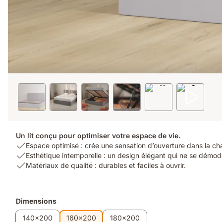
Un lit conçu pour optimiser votre espace de vie.
USP
Espace optimisé : crée une sensation d’ouverture dans la c
1:
USP
Esthétique intemporelle : un design élégant qui ne se démod
Espace
2:
USP
Matériaux de qualité : durables et faciles à ouvrir.
optimisé
Esthétique
3:
:
intemporelle
Matériaux
crée
:
de
Produits
Dimensions
une
un
qualité
supplémentaires
sensation
design
:
140x200
160x200
180x200