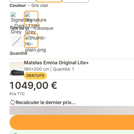
d’ouverture
élégant
durables
Couleur
-
Gris clair
dans
qui
et
la
ne
faciles
chambre.
se
à
démode
ouvrir.
Tête de lit
-
Classique
jamais.
Quantité
Matelas Emma Original Lite+
160x200 cm | Quantité: 1
GRATUITE
1 049,00 €
Prix TTC
Recalculer le dernier prix...
Loading