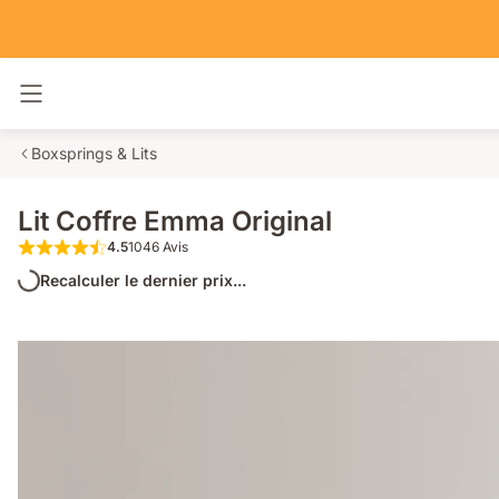
Basculer la navigation
Boxsprings & Lits
Lit Coffre Emma Original
4.5
1046 Avis
4.5 étoiles sur 5 1046 Avis
Recalculer le dernier prix...