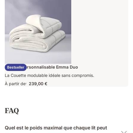
409,00 €
Couette Personnalisable Emma Duo
Bestseller
La Couette modulable idéale sans compromis.
À partir de
239,00 €
1
FAQ
Quel est le poids maximal que chaque lit peut