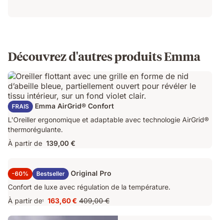
Découvrez d'autres produits Emma
Oreiller Emma AirGrid® Confort
FRAIS
L'Oreiller ergonomique et adaptable avec technologie AirGrid®
thermorégulante.
À partir de
139,00 €
Surmatelas Emma Original Pro
-60%
Bestseller
Confort de luxe avec régulation de la température.
À partir de
163,60 €
409,00 €
1
Prix
Prix
163,60 €
d'origine