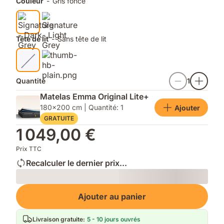
Couleur
-
Gris foncé
chambre.
ne
et
se
faciles
démode
à
jamais.
ouvrir.
Tête de lit
-
Sans tête de lit
Quantité
1
Matelas Emma Original Lite+
180x200 cm | Quantité: 1
Ajouter
GRATUITE
1 049,00 €
Prix TTC
Recalculer le dernier prix...
Loading
Ajouter au panier
Livraison gratuite
:
5 - 10 jours ouvrés