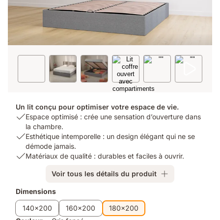
Un lit conçu pour optimiser votre espace de vie.
USP
Espace optimisé : crée une sensation d’ouverture dans
1:
la chambre.
Espace
USP
Esthétique intemporelle : un design élégant qui ne se
optimisé
2:
démode jamais.
:
Esthétique
USP
Matériaux de qualité : durables et faciles à ouvrir.
crée
intemporelle
3:
Voir tous les détails du produit
une
:
Matériaux
sensation
un
de
Produits
Dimensions
d’ouverture
design
qualité
supplémentaires
dans
élégant
:
140x200
160x200
180x200
la
qui
durables