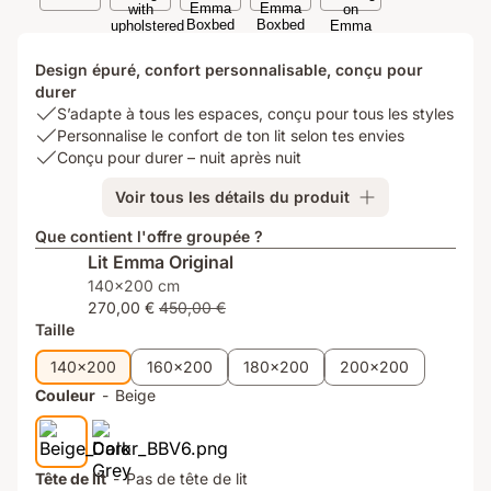
Design épuré, confort personnalisable, conçu pour
durer
USP
S’adapte à tous les espaces, conçu pour tous les styles
1:
USP
Personnalise le confort de ton lit selon tes envies
S’adapte
2:
USP
Conçu pour durer – nuit après nuit
à
Personnalise
3:
Voir tous les détails du produit
tous
le
Conçu
les
confort
pour
Que contient l'offre groupée ?
espaces,
de
durer
Lit Emma Original
conçu
ton
–
140x200 cm
pour
lit
nuit
270,00 €
450,00 €
tous
selon
après
Taille
les
tes
nuit
styles
envies
140x200
160x200
180x200
200x200
Couleur
-
Beige
Tête de lit
-
Pas de tête de lit