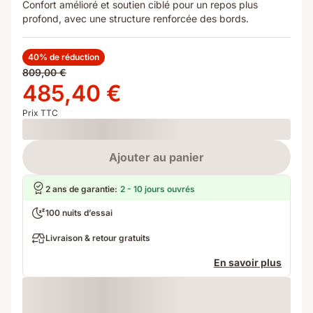
Confort amélioré et soutien ciblé pour un repos plus
profond, avec une structure renforcée des bords.
40% de réduction
Prix
809,00 €
d'origine
Prix
485,40 €
809,00 €
485,40 €
Prix TTC
Loading
Ajouter au panier
2 ans de garantie
:
2 - 10 jours ouvrés
100 nuits d’essai
Livraison & retour gratuits
En savoir plus