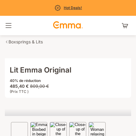
Hot Deals!
Basculer la navigation
Boxsprings & Lits
Lit Emma Original
40% de réduction
Prix
Prix
485,40 €
809,00 €
485,40 €
(Prix TTC )
d'origine
809,00 €