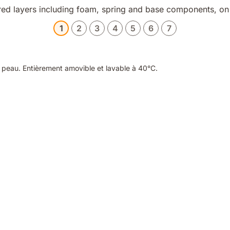
1
2
3
4
5
6
7
a peau. Entièrement amovible et lavable à 40°C.