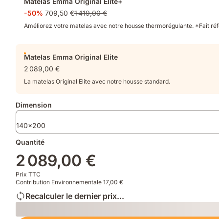
Matelas Emma Original Elite+
supplémentaires
soutien
zones,
-50%
709,50 €
1 419,00 €
équilibré.
Emma
AirGrid®
Améliorez votre matelas avec notre housse thermorégulante. *Fait réfé
Tech
et
bordure
Matelas Emma Original Elite
renforcée.
2 089,00 €
La matelas Original Elite avec notre housse standard.
Dimension
140x200
Quantité
2 089,00 €
Prix TTC
Contribution Environnementale 17,00 €
Recalculer le dernier prix...