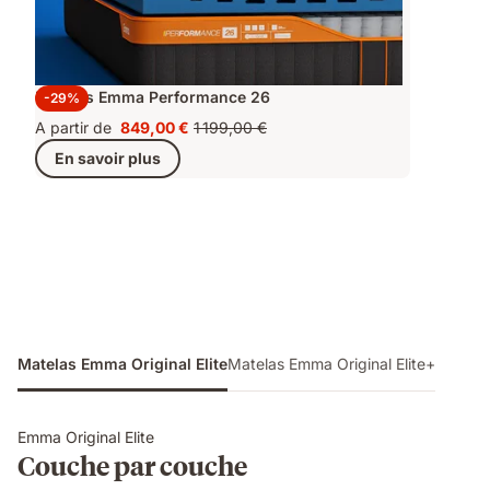
Matelas Emma Performance 26
-29%
A partir de
849,00 €
1 199,00 €
Prix
Prix
En savoir plus
849,00 €
d'origine
1 199,00 €
Matelas Emma Original Elite
Matelas Emma Original Elite+
Emma Original Elite
Couche par couche