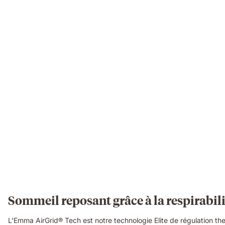
Elite
mattress,
showing
its
open-
cell
breathable
structure
in
close-
up
detail.
Sommeil reposant grâce à la respirabil
L'Emma AirGrid® Tech est notre technologie Elite de régulation ther