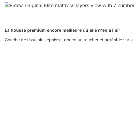
La housse premium encore meilleure qu'elle n'en a l'air
Couche de tissu plus épaisse, douce au toucher et agréable sur l
Video
of
a
hand
pinching
the
blue
grid
foam
layer
of
the
Emma
Original