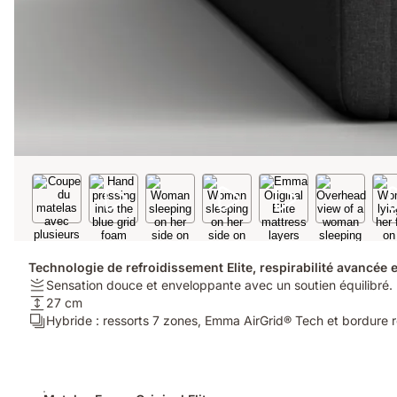
Technologie de refroidissement Elite, respirabilité avancée e
Fermeté:
Sensation douce et enveloppante avec un soutien équilibré.
Sensation
Hauteur:
27 cm
douce
27
Calques:
Hybride : ressorts 7 zones, Emma AirGrid® Tech et bordure 
et
cm
Hybride
enveloppante
:
avec
ressorts
Produits
un
7