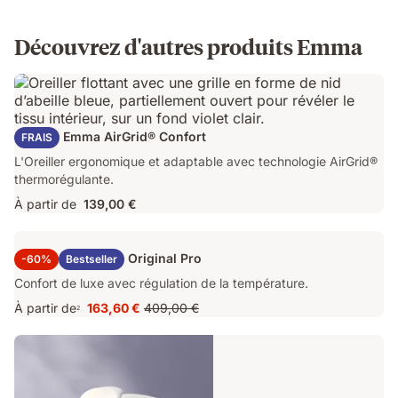
Découvrez d'autres produits Emma
Oreiller Emma AirGrid® Confort
FRAIS
L'Oreiller ergonomique et adaptable avec technologie AirGrid®
thermorégulante.
À partir de
139,00 €
Surmatelas Emma Original Pro
-60%
Bestseller
Confort de luxe avec régulation de la température.
À partir de
163,60 €
409,00 €
2
Prix
Prix
163,60 €
d'origine
409,00 €