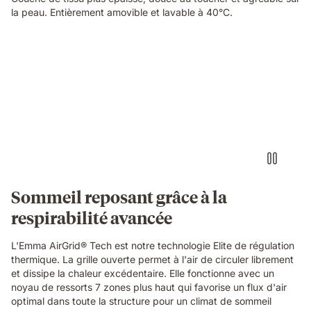
la peau. Entièrement amovible et lavable à 40°C.
Video
of
a
hand
pinching
the
blue
grid
foam
layer
of
Sommeil reposant grâce à la
the
respirabilité avancée
Emma
Original
Elite
L'Emma AirGrid® Tech est notre technologie Elite de régulation
mattress,
thermique. La grille ouverte permet à l'air de circuler librement
showing
et dissipe la chaleur excédentaire. Elle fonctionne avec un
its
noyau de ressorts 7 zones plus haut qui favorise un flux d'air
open-
optimal dans toute la structure pour un climat de sommeil