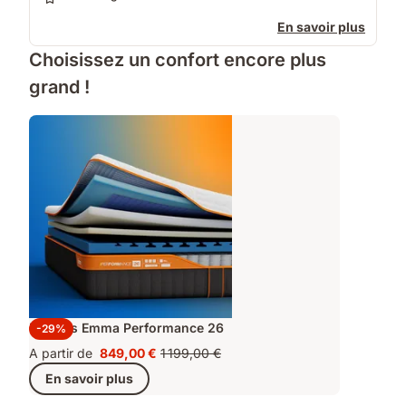
En savoir plus
Choisissez un confort encore plus
grand !
Matelas Emma Performance 26
-29%
A partir de
849,00 €
1 199,00 €
Prix
Prix
En savoir plus
849,00 €
d'origine
1 199,00 €