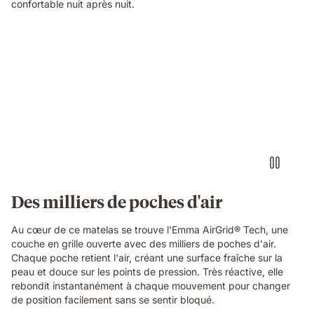
cell
confortable nuit après nuit.
breathable
structure
in
Video
close-
of
up
a
detail.
floating
dark
blue
foam
block
with
a
textured
Des milliers de poches d'air
fibrous
surface,
Au cœur de ce matelas se trouve l'Emma AirGrid® Tech, une
showing
couche en grille ouverte avec des milliers de poches d'air.
the
Chaque poche retient l'air, créant une surface fraîche sur la
material
peau et douce sur les points de pression. Très réactive, elle
technology
rebondit instantanément à chaque mouvement pour changer
of
de position facilement sans se sentir bloqué.
the