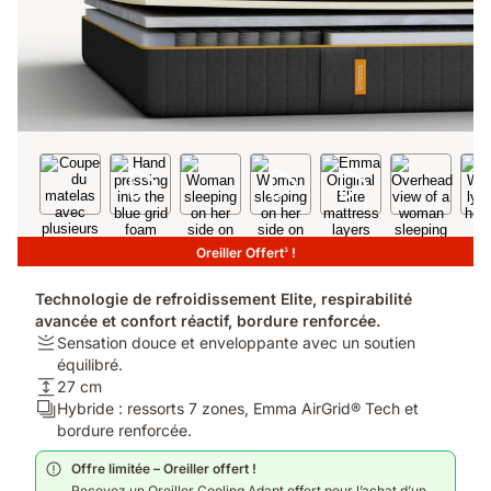
Oreiller Offert
!
3
Technologie de refroidissement Elite, respirabilité
avancée et confort réactif, bordure renforcée.
Fermeté:
Sensation douce et enveloppante avec un soutien
Sensation
équilibré.
douce
Hauteur:
27 cm
et
27
Calques:
Hybride : ressorts 7 zones, Emma AirGrid® Tech et
enveloppante
cm
Hybride
bordure renforcée.
avec
:
Offre limitée – Oreiller offert !
un
ressorts
Recevez un Oreiller Cooling Adapt offert pour l’achat d’un