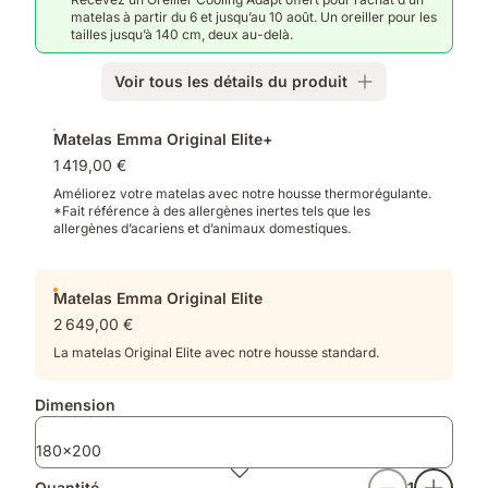
soutien
7
matelas à partir du 6 et jusqu’au 10 août. Un oreiller pour les
équilibré.
zones,
tailles jusqu’à 140 cm, deux au-delà.
Emma
AirGrid®
Voir tous les détails du produit
Tech
et
Produits
bordure
Matelas Emma Original Elite+
supplémentaires
renforcée.
1 419,00 €
Améliorez votre matelas avec notre housse thermorégulante.
*Fait référence à des allergènes inertes tels que les
allergènes d’acariens et d’animaux domestiques.
Matelas Emma Original Elite
2 649,00 €
La matelas Original Elite avec notre housse standard.
Dimension
180x200
Quantité
1