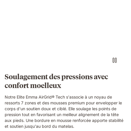
Emma
Original
Elite
Video
mattress.
of
a
small
round
object
pressing
into
the
blue
grid
Soulagement des pressions avec
foam
confort moelleux
layer
of
the
Notre Elite Emma AirGrid® Tech s'associe à un noyau de
Emma
ressorts 7 zones et des mousses premium pour envelopper le
Original
corps d'un soutien doux et ciblé. Elle soulage les points de
Elite
pression tout en favorisant un meilleur alignement de la tête
mattress,
aux pieds. Une bordure en mousse renforcée apporte stabilité
demonstrating
et soutien jusqu'au bord du matelas.
localised