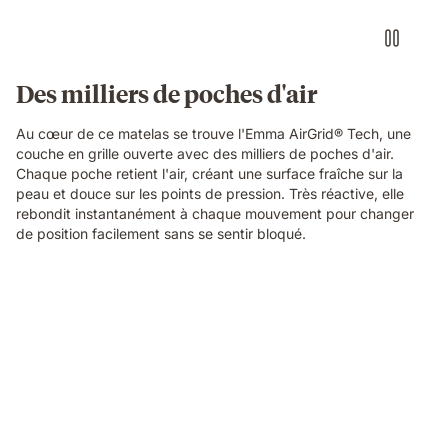
block
with
a
textured
Des milliers de poches d'air
fibrous
surface,
Au cœur de ce matelas se trouve l'Emma AirGrid® Tech, une
showing
couche en grille ouverte avec des milliers de poches d'air.
the
Chaque poche retient l'air, créant une surface fraîche sur la
material
peau et douce sur les points de pression. Très réactive, elle
technology
rebondit instantanément à chaque mouvement pour changer
of
de position facilement sans se sentir bloqué.
the
Emma
Original
Elite
Video
mattress.
of
a
small
round
object
pressing
into