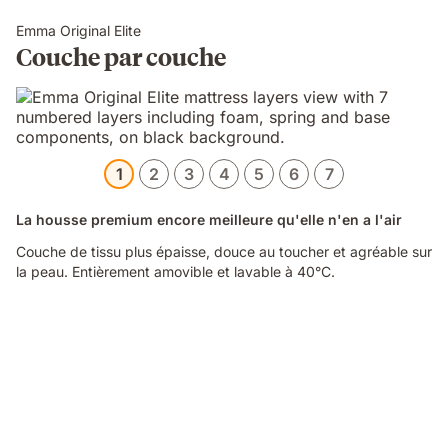
Emma Original Elite
Couche par couche
1
2
3
4
5
6
7
La housse premium encore meilleure qu'elle n'en a l'air
Couche de tissu plus épaisse, douce au toucher et agréable sur
la peau. Entièrement amovible et lavable à 40°C.
Video
of
a
hand
pinching
the
blue