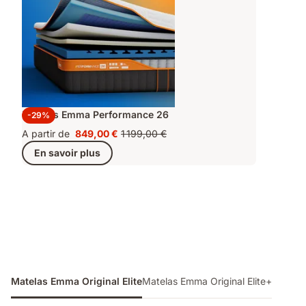
Matelas Emma Performance 26
-29%
A partir de
849,00 €
1 199,00 €
Prix
Prix
En savoir plus
849,00 €
d'origine
1 199,00 €
Matelas Emma Original Elite
Matelas Emma Original Elite+