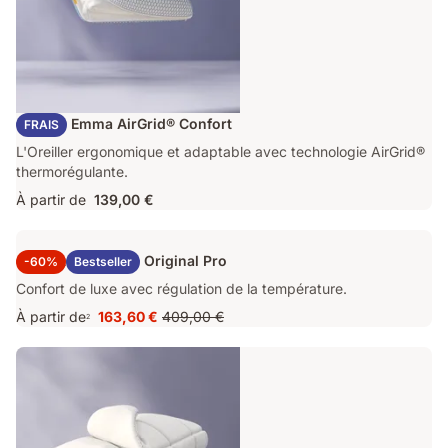
Oreiller Emma AirGrid® Confort
FRAIS
L'Oreiller ergonomique et adaptable avec technologie AirGrid®
thermorégulante.
À partir de
139,00 €
Surmatelas Emma Original Pro
-60%
Bestseller
Confort de luxe avec régulation de la température.
À partir de
163,60 €
409,00 €
2
Prix
Prix
163,60 €
d'origine
409,00 €