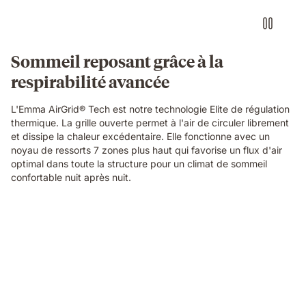
grid
foam
layer
of
Sommeil reposant grâce à la
the
respirabilité avancée
Emma
Original
Elite
L'Emma AirGrid® Tech est notre technologie Elite de régulation
mattress,
thermique. La grille ouverte permet à l'air de circuler librement
showing
et dissipe la chaleur excédentaire. Elle fonctionne avec un
its
noyau de ressorts 7 zones plus haut qui favorise un flux d'air
open-
optimal dans toute la structure pour un climat de sommeil
cell
confortable nuit après nuit.
breathable
structure
in
Video
close-
of
up
a
detail.
floating
dark
blue
foam