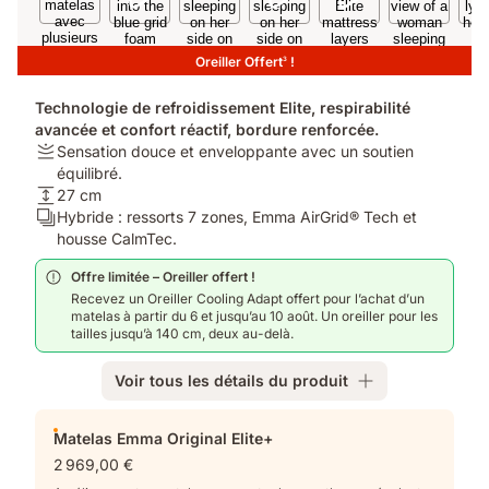
Oreiller Offert
!
3
Technologie de refroidissement Elite, respirabilité
avancée et confort réactif, bordure renforcée.
Fermeté:
Sensation douce et enveloppante avec un soutien
Sensation
équilibré.
douce
Hauteur:
27 cm
et
27
Calques:
Hybride : ressorts 7 zones, Emma AirGrid® Tech et
enveloppante
cm
Hybride
housse CalmTec.
avec
:
Offre limitée – Oreiller offert !
un
ressorts
Recevez un Oreiller Cooling Adapt offert pour l’achat d’un
soutien
7
matelas à partir du 6 et jusqu’au 10 août. Un oreiller pour les
équilibré.
zones,
tailles jusqu’à 140 cm, deux au-delà.
Emma
AirGrid®
Voir tous les détails du produit
Tech
et
Produits
housse
Matelas Emma Original Elite+
supplémentaires
CalmTec.
2 969,00 €