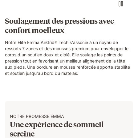
the
blue
grid
Soulagement des pressions avec
foam
confort moelleux
layer
of
the
Notre Elite Emma AirGrid® Tech s'associe à un noyau de
Emma
ressorts 7 zones et des mousses premium pour envelopper le
Original
corps d'un soutien doux et ciblé. Elle soulage les points de
Elite
pression tout en favorisant un meilleur alignement de la tête
mattress,
aux pieds. Une bordure en mousse renforcée apporte stabilité
demonstrating
et soutien jusqu'au bord du matelas.
localised
pressure
relief.
NOTRE PROMESSE EMMA
Une expérience de sommeil
sereine