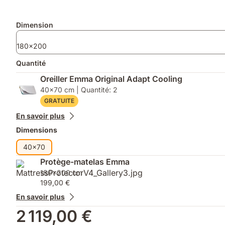
le
ThermoSync®
confort
et
Produits
Dimension
idéal
housse
à
réductrice
supplémentaires
deux.
d’allergènes
180x200
¹
Quantité
Oreiller Emma Original Adapt Cooling
40x70 cm | Quantité: 2
GRATUITE
En savoir plus
Dimensions
40x70
Protège-matelas Emma
180x200 cm
199,00 €
En savoir plus
2 119,00 €