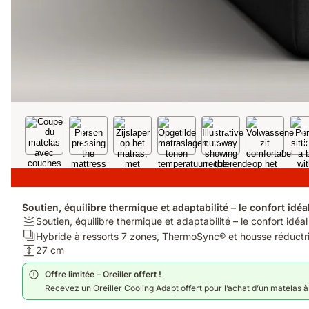
Soutien, équilibre thermique et adaptabilité – le confort idéa
Fermeté:
Soutien, équilibre thermique et adaptabilité – le confort idéa
Soutien,
Calques:
Hybride à ressorts 7 zones, ThermoSync® et housse réductr
équilibre
Hybride
Hauteur:
27 cm
thermique
à
27
Offre limitée – Oreiller offert !
et
ressorts
cm
Recevez un Oreiller Cooling Adapt offert pour l’achat d’un matelas à p
adaptabilité
7
–
zones,