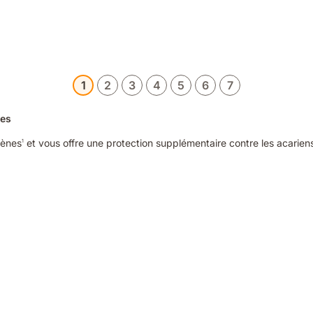
1
2
3
4
5
6
7
les
gènes
et vous offre une protection supplémentaire contre les acariens
1