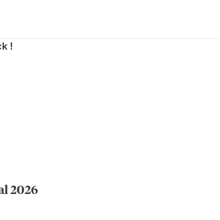
k !
al 2026