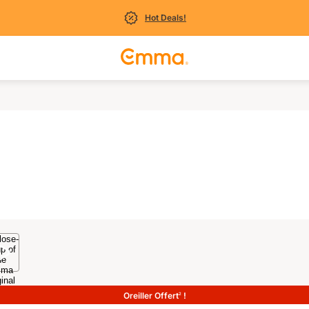
Hot Deals!
Oreiller Offert
!
2