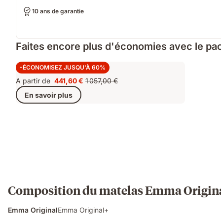
10 ans de garantie
Faites encore plus d'économies avec le pac
Super Deal+
-ÉCONOMISEZ JUSQU'À 60%
A partir de
441,60 €
1 057,00 €
Prix
Prix
En savoir plus
441,60 €
d'origine
1 057,00 €
Composition du matelas Emma Origin
Emma Original
Emma Original+