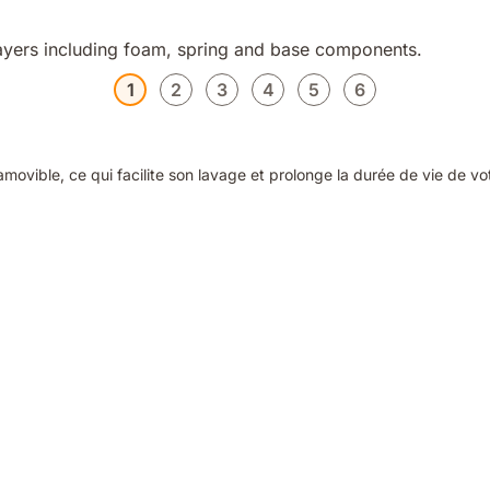
1
2
3
4
5
6
ovible, ce qui facilite son lavage et prolonge la durée de vie de vo