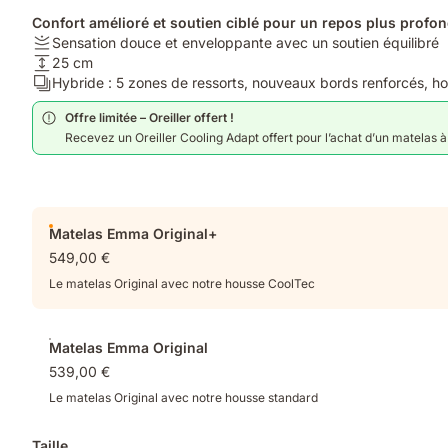
Confort amélioré et soutien ciblé pour un repos plus profon
Fermeté:
Sensation douce et enveloppante avec un soutien équilibré
Sensation
Hauteur:
25 cm
douce
25
Calques:
Hybride : 5 zones de ressorts, nouveaux bords renforcés, h
et
cm
Hybride
Offre limitée – Oreiller offert !
enveloppante
:
Recevez un Oreiller Cooling Adapt offert pour l’achat d’un matelas à p
avec
5
un
zones
soutien
de
équilibré
ressorts,
Produits
nouveaux
Matelas Emma Original+
supplémentaires
bords
549,00 €
renforcés,
housse
Le matelas Original avec notre housse CoolTec
CoolTec
Matelas Emma Original
539,00 €
Le matelas Original avec notre housse standard
Taille