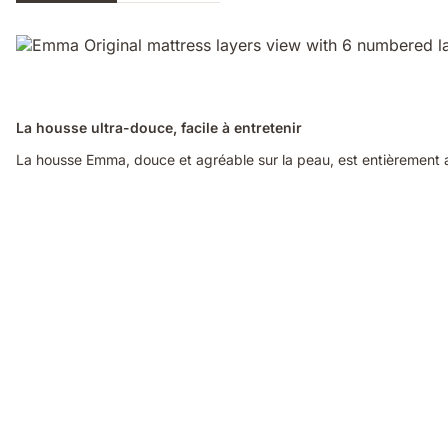
La housse ultra-douce, facile à entretenir
La housse Emma, douce et agréable sur la peau, est entièrement am
Video
of
a
woman
sleeping
on
her
side
on
an
Emma
Original