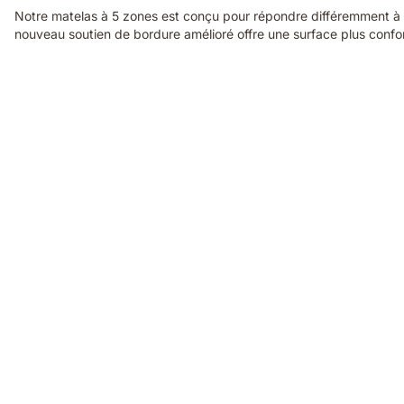
Notre matelas à 5 zones est conçu pour répondre différemment à c
nouveau soutien de bordure amélioré offre une surface plus confort
Video
of
a
family
relaxing
and
laughing
together
on
an
Emma
Original
mattress
in
a
cosy
bedroom.