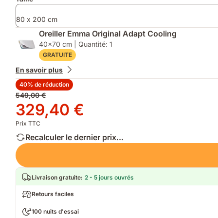
80 x 200 cm
Oreiller Emma Original Adapt Cooling
40x70 cm | Quantité: 1
GRATUITE
En savoir plus
40% de réduction
Prix
549,00 €
d'origine
Prix
329,40 €
549,00 €
329,40 €
Prix TTC
Recalculer le dernier prix...
Livraison gratuite
:
2 - 5 jours ouvrés
Retours faciles
100 nuits d'essai