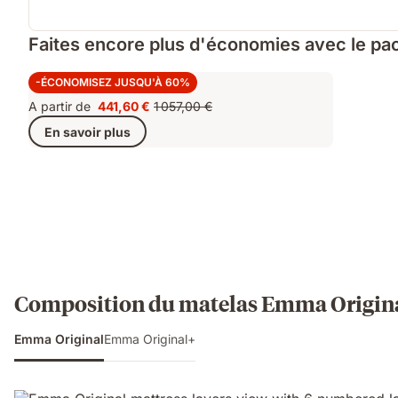
Faites encore plus d'économies avec le pac
Super Deal+
-ÉCONOMISEZ JUSQU'À 60%
A partir de
441,60 €
1 057,00 €
Prix
Prix
En savoir plus
441,60 €
d'origine
1 057,00 €
Composition du matelas Emma Origin
Emma Original
Emma Original+