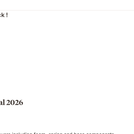
k !
al 2026