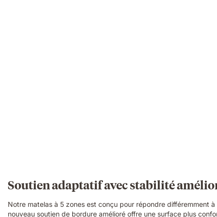
layers
view
showing
foam
and
spring
construction
beneath
her.
Soutien adaptatif avec stabilité amélio
Notre matelas à 5 zones est conçu pour répondre différemment à c
nouveau soutien de bordure amélioré offre une surface plus confort