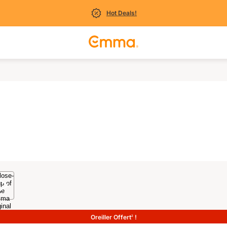
Hot Deals!
Oreiller Offert
!
2