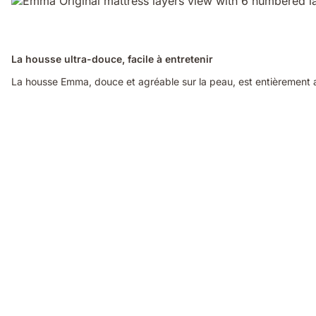
La housse ultra-douce, facile à entretenir
La housse Emma, douce et agréable sur la peau, est entièrement am
Video
of
a
woman
sleeping
on
her
side
on
an
Emma
Original
mattress,
with
a