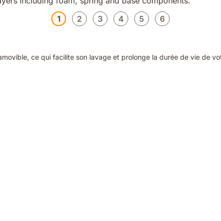
1
2
3
4
5
6
ovible, ce qui facilite son lavage et prolonge la durée de vie de vo