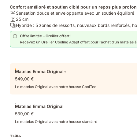
Confort amélioré et soutien ciblé pour un repos plus profon
Fermeté:
Sensation douce et enveloppante avec un soutien équilibré
Sensation
Hauteur:
25 cm
douce
25
Calques:
Hybride : 5 zones de ressorts, nouveaux bords renforcés, h
et
cm
Hybride
Offre limitée – Oreiller offert !
enveloppante
:
Recevez un Oreiller Cooling Adapt offert pour l’achat d’un matelas à p
avec
5
un
zones
soutien
de
équilibré
ressorts,
Produits
nouveaux
Matelas Emma Original+
supplémentaires
bords
549,00 €
renforcés,
housse
Le matelas Original avec notre housse CoolTec
CoolTec
Matelas Emma Original
539,00 €
Le matelas Original avec notre housse standard
Taille