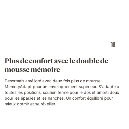
her.
of
a
family
relaxing
and
laughing
together
on
an
Emma
Plus de confort avec le double de
Original
mousse mémoire
mattress
in
a
Désormais amélioré avec deux fois plus de mousse
cosy
MemoryAdapt pour un enveloppement supérieur. S'adapte à
bedroom.
toutes les positions, soutien ferme pour le dos et amorti doux
pour les épaules et les hanches. Un confort équilibré pour
mieux dormir et se réveiller.
Video
of