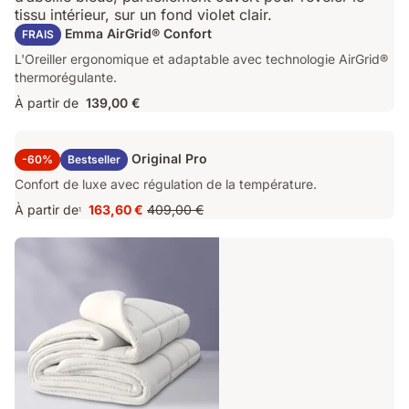
Oreiller Emma AirGrid® Confort
FRAIS
L'Oreiller ergonomique et adaptable avec technologie AirGrid®
thermorégulante.
À partir de
139,00 €
Surmatelas Emma Original Pro
-60%
Bestseller
Confort de luxe avec régulation de la température.
À partir de
163,60 €
409,00 €
1
Prix
Prix
163,60 €
d'origine
409,00 €