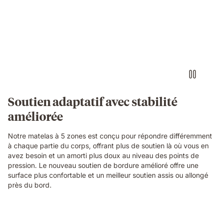
of
a
woman
sleeping
on
her
side
on
an
Emma
Soutien adaptatif avec stabilité
Original
améliorée
mattress,
with
a
Notre matelas à 5 zones est conçu pour répondre différemment
layers
à chaque partie du corps, offrant plus de soutien là où vous en
view
avez besoin et un amorti plus doux au niveau des points de
showing
pression. Le nouveau soutien de bordure amélioré offre une
foam
surface plus confortable et un meilleur soutien assis ou allongé
and
près du bord.
spring
construction
beneath
Video