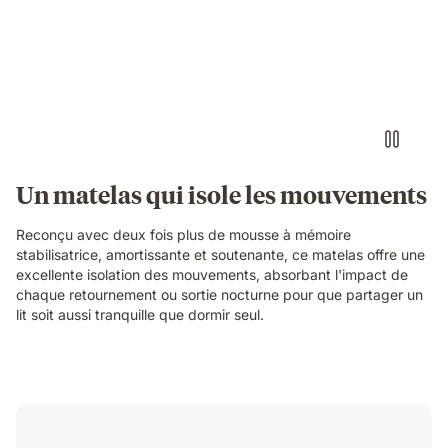
a
person
air-
drumming
with
headphones
on
an
Emma
Un matelas qui isole les mouvements
Original
mattress
Reconçu avec deux fois plus de mousse à mémoire
while
stabilisatrice, amortissante et soutenante, ce matelas offre une
their
excellente isolation des mouvements, absorbant l'impact de
partner
chaque retournement ou sortie nocturne pour que partager un
sleeps
lit soit aussi tranquille que dormir seul.
undisturbed
beside
them.