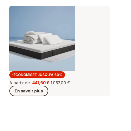
Super Deal+
-ÉCONOMISEZ JUSQU'À 60%
A partir de
441,60 €
1 057,00 €
Prix
Prix
En savoir plus
441,60 €
d'origine
1 057,00 €