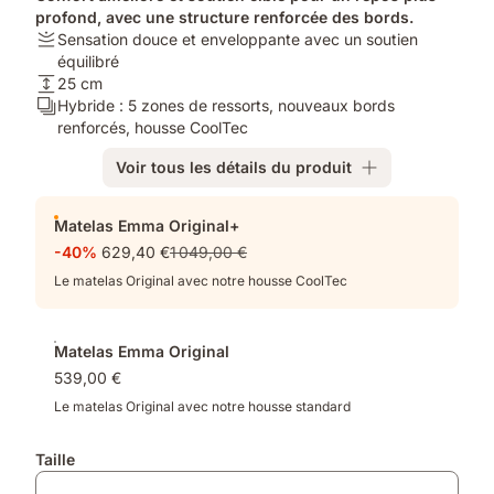
profond, avec une structure renforcée des bords.
Fermeté:
Sensation douce et enveloppante avec un soutien
Sensation
équilibré
douce
Hauteur:
25 cm
et
25
Calques:
Hybride : 5 zones de ressorts, nouveaux bords
enveloppante
cm
Hybride
renforcés, housse CoolTec
avec
:
Voir tous les détails du produit
un
5
soutien
zones
Produits
équilibré
de
Matelas Emma Original+
supplémentaires
ressorts,
-40%
629,40 €
1 049,00 €
nouveaux
bords
Le matelas Original avec notre housse CoolTec
renforcés,
housse
CoolTec
Matelas Emma Original
539,00 €
Le matelas Original avec notre housse standard
Taille