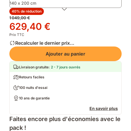
140 x 200 cm
40% de réduction
Prix
1 049,00 €
d'origine
Prix
629,40 €
1 049,00 €
629,40 €
Prix TTC
Recalculer le dernier prix...
Ajouter au panier
Livraison gratuite
:
2 - 7 jours ouvrés
Retours faciles
100 nuits d'essai
10 ans de garantie
En savoir plus
Faites encore plus d'économies avec le
pack !