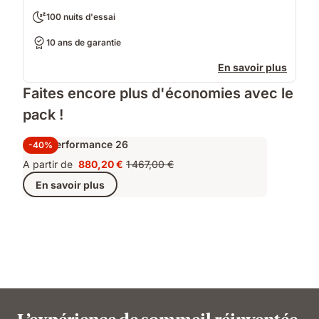
100 nuits d'essai
10 ans de garantie
En savoir plus
Faites encore plus d'économies avec le
pack !
Pack Performance 26
-40%
A partir de
880,20 €
1 467,00 €
Prix
Prix
En savoir plus
880,20 €
d'origine
1 467,00 €