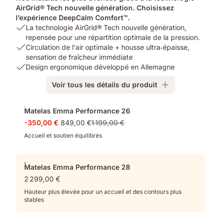
AirGrid® Tech nouvelle génération. Choisissez
l’expérience DeepCalm Comfort™.
USP
La technologie AirGrid® Tech nouvelle génération,
1:
repensée pour une répartition optimale de la pression.
La
USP
Circulation de l'air optimale + housse ultra‑épaisse,
technologie
2:
sensation de fraîcheur immédiate
AirGrid®
Circulation
USP
Design ergonomique développé en Allemagne
Tech
de
3:
Voir tous les détails du produit
nouvelle
l'air
Design
génération,
optimale
ergonomique
Produits
repensée
+
développé
Matelas Emma Performance 26
supplémentaires
pour
housse
en
-350,00 €
849,00 €
1 199,00 €
une
ultra‑épaisse,
Allemagne
répartition
sensation
Accueil et soutien équilibrés
optimale
de
de
fraîcheur
la
immédiate
Matelas Emma Performance 28
pression.
2 299,00 €
Hauteur plus élevée pour un accueil et des contours plus
stables