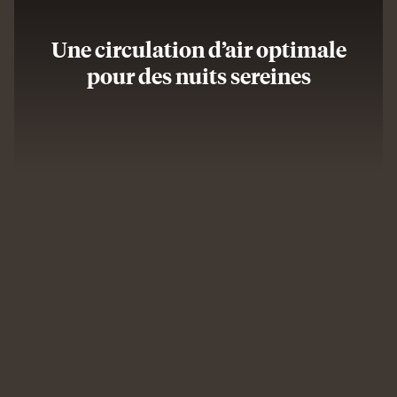
Une circulation d’air optimale
pour des nuits sereines
Man
lying
on
Emma
Performance
mattress