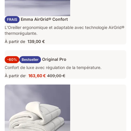
Oreiller Emma AirGrid® Confort
FRAIS
L'Oreiller ergonomique et adaptable avec technologie AirGrid®
thermorégulante.
À partir de
139,00 €
Surmatelas Emma Original Pro
-60%
Bestseller
Confort de luxe avec régulation de la température.
À partir de
163,60 €
409,00 €
1
Prix
Prix
163,60 €
d'origine
409,00 €