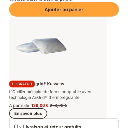
Ajouter au panier
2 Original Airgrid® Kussens
1+1 GRATUIT
L'Oreiller mémoire de forme adaptable avec
technologie AirGrid® thermorégulante.
A partir de
139,00 €
278,00 €
Prix
Prix
En savoir plus
139,00 €
d'origine
278,00 €
Livraison et retour gratuits