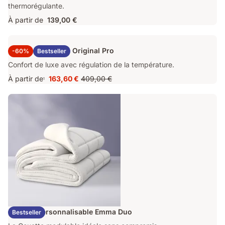
thermorégulante.
À partir de
139,00 €
Surmatelas Emma Original Pro
-60%
Bestseller
Confort de luxe avec régulation de la température.
À partir de
163,60 €
409,00 €
1
Prix
Prix
163,60 €
d'origine
409,00 €
Couette Personnalisable Emma Duo
Bestseller