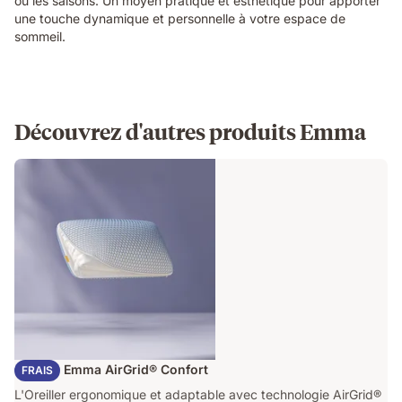
ou les saisons. Un moyen pratique et esthétique pour apporter
une touche dynamique et personnelle à votre espace de
sommeil.
Découvrez d'autres produits Emma
Oreiller Emma AirGrid® Confort
FRAIS
L'Oreiller ergonomique et adaptable avec technologie AirGrid®