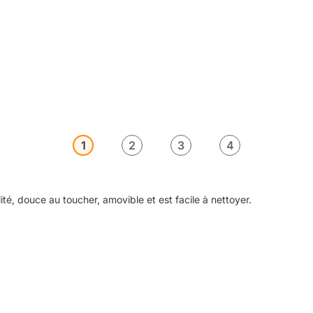
1
2
3
4
té, douce au toucher, amovible et est facile à nettoyer.