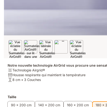
Notre nouvelle technologie AirGrid vous procure une sensat
Fermeté:
Technologie Airgrid®
Technologie
Respirabilité:
Housse respirante qui maintient la température
Airgrid®
Housse
Hauteur:
8 cm • 3 Couches
respirante
8
qui
cm
maintient
•
Produits
Taille
la
3
supplémentaires
température
Couches
90 x 200 cm
140 x 200 cm
160 x 200 cm
180 x 