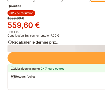
Quantité
60% de réduction
Prix
1 399,00 €
d'origine
Prix
559,60 €
1 399,00 €
559,60 €
Prix TTC
Contribution Environnementale 17,00 €
Recalculer le dernier prix...
Loading
Livraison gratuite
:
2 - 7 jours ouvrés
Retours faciles