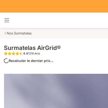
Basculer la navigation
Nos Surmatelas
Surmatelas AirGrid®
4.4
1216 Avis
4.4 étoiles sur 5 1216 Avis
Recalculer le dernier prix...