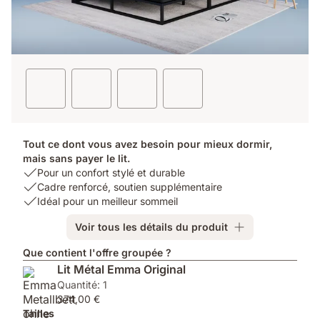
Tout ce dont vous avez besoin pour mieux dormir,
mais sans payer le lit.
USP
Pour un confort stylé et durable
1:
USP
Cadre renforcé, soutien supplémentaire
Pour
2:
USP
Idéal pour un meilleur sommeil
un
Cadre
3:
Voir tous les détails du produit
confort
renforcé,
Idéal
stylé
soutien
pour
Que contient l'offre groupée ?
et
supplémentaire
un
Lit Métal Emma Original
durable
meilleur
Quantité: 1
sommeil
374,00 €
Tailles