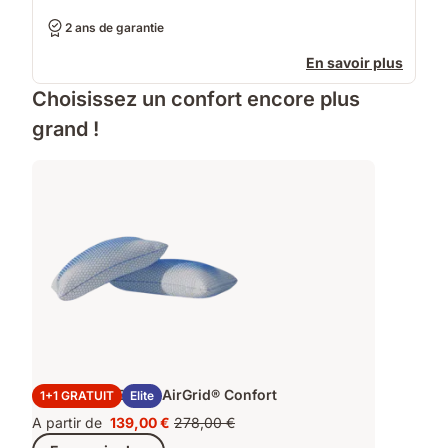
2 ans de garantie
En savoir plus
Choisissez un confort encore plus
grand !
2x Oreillers Emma AirGrid® Confort
1+1 GRATUIT
Elite
A partir de
139,00 €
278,00 €
Prix
Prix