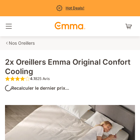
Hot Deals!
Basculer la navigation
Nos Oreillers
2x Oreillers Emma Original Confort
Cooling
4.1
825 Avis
4.1 étoiles sur 5 825 Avis
Recalculer le dernier prix...