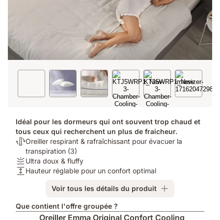
Idéal pour les dormeurs qui ont souvent trop chaud et
tous ceux qui recherchent un plus de fraicheur.
Thermorégulation:
Oreiller respirant & rafraîchissant pour évacuer la
Oreiller
transpiration (3)
respirant
Fermeté:
Ultra doux & fluffy
&
Ultra
Hauteur:
Hauteur réglable pour un confort optimal
rafraîchissant
doux
Hauteur
Voir tous les détails du produit
pour
&
réglable
évacuer
fluffy
pour
Que contient l'offre groupée ?
la
un
Oreiller Emma Original Confort Cooling
transpiration
confort