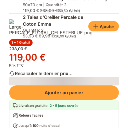
50x70 cm | Quantité: 2
(3)
optimal
119,00 €
238,00 €
(59,50 €/Unit)
2 Taies d'Oreiller Percale de
Coton Emma
Ajouter
Quantité: 2
53,98 €
89,98 €
(26,99 €/Unit)
1 + 1 Gratuit
Prix
238,00 €
d'origine
Prix
119,00 €
238,00 €
119,00 €
Prix TTC
Recalculer le dernier prix...
Loading
Ajouter au panier
Livraison gratuite
:
2 - 5 jours ouvrés
Retours faciles
Jusqu'à 100 nuits d'essai