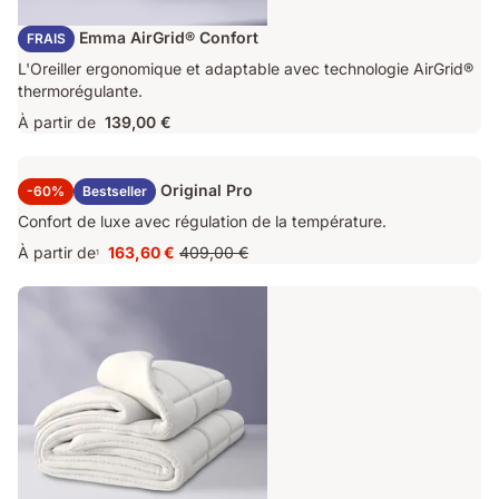
Oreiller Emma AirGrid® Confort
FRAIS
L'Oreiller ergonomique et adaptable avec technologie AirGrid®
thermorégulante.
À partir de
139,00 €
Surmatelas Emma Original Pro
-60%
Bestseller
Confort de luxe avec régulation de la température.
À partir de
163,60 €
409,00 €
1
Prix
Prix
163,60 €
d'origine
409,00 €