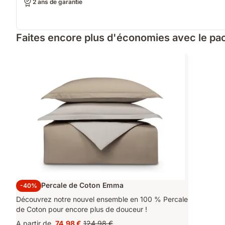
2 ans de garantie
Faites encore plus d'économies avec le pac
Parure Percale de Coton Emma
-40%
Découvrez notre nouvel ensemble en 100 % Percale
de Coton pour encore plus de douceur !
A partir de
74,98 €
124,98 €