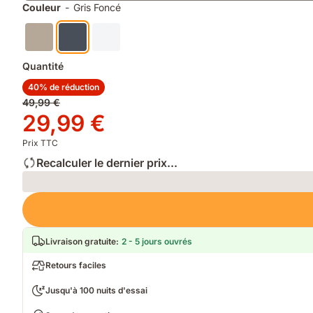
finition
lavage
Couleur
-
Gris Foncé
mate
douce
Quantité
40% de réduction
Prix
49,99 €
d'origine
Prix
29,99 €
49,99 €
29,99 €
Prix TTC
Recalculer le dernier prix...
Loading
Livraison gratuite
:
2 - 5 jours ouvrés
Retours faciles
Jusqu'à 100 nuits d'essai