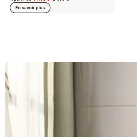
Prix
Prix
En savoir plus
74,98 €
d'origine
124,98 €