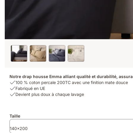
Notre drap housse Emma alliant qualité et durabilité, assura
USP
100 % coton percale 200TC avec une finition mate douce
1:
USP
Fabriqué en UE
100
2:
USP
Devient plus doux à chaque lavage
%
Fabriqué
3:
coton
en
Devient
percale
UE
plus
Produits
Taille
200TC
doux
supplémentaires
avec
à
140x200
une
chaque