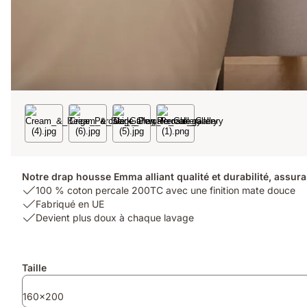
Notre drap housse Emma alliant qualité et durabilité, assura
USP
100 % coton percale 200TC avec une finition mate douce
1:
USP
Fabriqué en UE
100
2:
USP
Devient plus doux à chaque lavage
%
Fabriqué
3:
coton
en
Devient
percale
UE
plus
Produits
Taille
200TC
doux
supplémentaires
avec
à
160x200
une
chaque