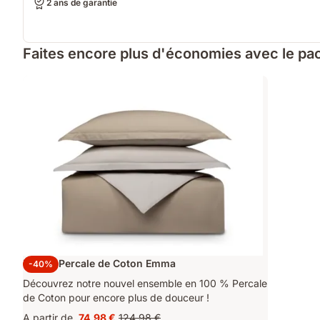
2 ans de garantie
Faites encore plus d'économies avec le pac
Parure Percale de Coton Emma
-40%
Découvrez notre nouvel ensemble en 100 % Percale
de Coton pour encore plus de douceur !
A partir de
74,98 €
124,98 €