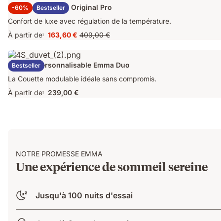
Surmatelas Emma Original Pro
-60%
Bestseller
Confort de luxe avec régulation de la température.
À partir de
163,60 €
409,00 €
1
Prix
Prix
163,60 €
d'origine
409,00 €
Couette Personnalisable Emma Duo
Bestseller
La Couette modulable idéale sans compromis.
À partir de
239,00 €
1
NOTRE PROMESSE EMMA
Une expérience de sommeil sereine
Jusqu'à 100 nuits d'essai