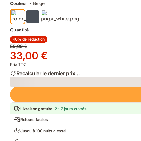
finition
lavage
Couleur
-
Beige
mate
douce
Quantité
40% de réduction
Prix
55,00 €
d'origine
Prix
33,00 €
55,00 €
33,00 €
Prix TTC
Recalculer le dernier prix...
Loading
Livraison gratuite
:
2 - 7 jours ouvrés
Retours faciles
Jusqu'à 100 nuits d'essai