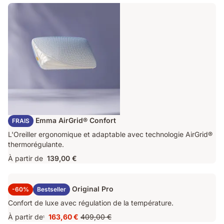
Oreiller Emma AirGrid® Confort
FRAIS
L'Oreiller ergonomique et adaptable avec technologie AirGrid®
thermorégulante.
À partir de
139,00 €
Surmatelas Emma Original Pro
-60%
Bestseller
Confort de luxe avec régulation de la température.
À partir de
163,60 €
409,00 €
1
Prix
Prix