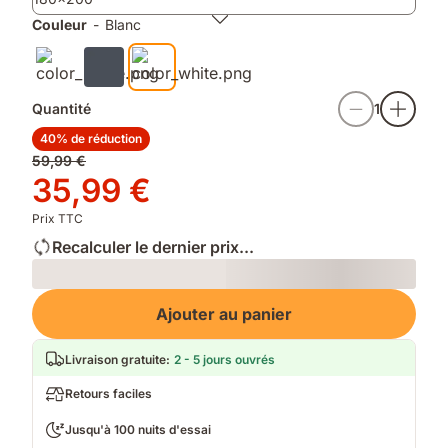
finition
chaque
mate
lavage
Couleur
-
Blanc
douce
Quantité
1
40% de réduction
Prix
59,99 €
d'origine
Prix
35,99 €
59,99 €
35,99 €
Prix TTC
Recalculer le dernier prix...
Loading
Ajouter au panier
Livraison gratuite
:
2 - 5 jours ouvrés
Retours faciles
Jusqu'à 100 nuits d'essai