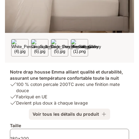
Notre drap housse Emma alliant qualité et durabilité,
assurant une température confortable toute la nuit
USP
100 % coton percale 200TC avec une finition mate
1:
douce
100
USP
Fabriqué en UE
%
2:
USP
Devient plus doux à chaque lavage
coton
Fabriqué
3:
Voir tous les détails du produit
percale
en
Devient
200TC
UE
plus
Produits
Taille
avec
doux
supplémentaires
une
à
180x200