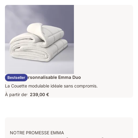
163,60 €
d'origine
409,00 €
Couette Personnalisable Emma Duo
Bestseller
La Couette modulable idéale sans compromis.
À partir de
239,00 €
1
NOTRE PROMESSE EMMA