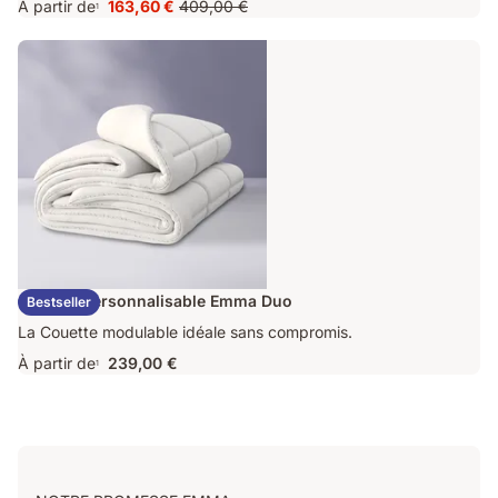
À partir de
163,60 €
409,00 €
1
Prix
Prix
163,60 €
d'origine
409,00 €
Couette Personnalisable Emma Duo
Bestseller
La Couette modulable idéale sans compromis.
À partir de
239,00 €
1