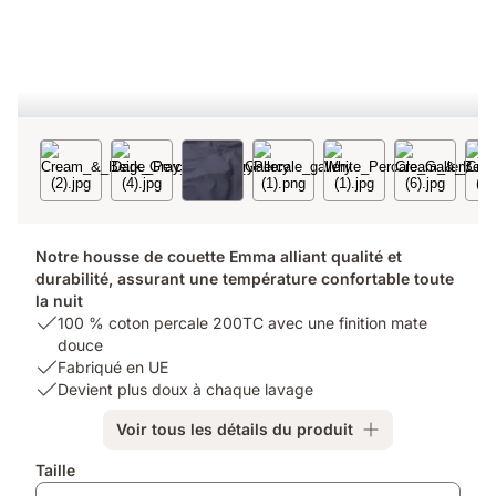
Notre housse de couette Emma alliant qualité et
durabilité, assurant une température confortable toute
la nuit
USP
100 % coton percale 200TC avec une finition mate
1:
douce
100
USP
Fabriqué en UE
%
2:
USP
Devient plus doux à chaque lavage
coton
Fabriqué
3:
Voir tous les détails du produit
percale
en
Devient
200TC
UE
plus
Produits
Taille
avec
doux