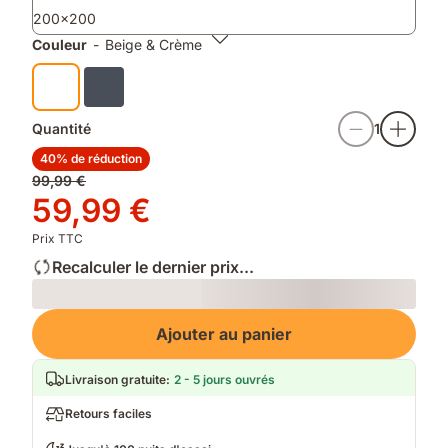
supplémentaires
une
à
200x200
finition
chaque
mate
lavage
Couleur
-
Beige & Crème
douce
Quantité
1
40% de réduction
Prix
99,99 €
d'origine
Prix
59,99 €
99,99 €
59,99 €
Prix TTC
Recalculer le dernier prix...
Loading
Ajouter au panier
Livraison gratuite
:
2 - 5 jours ouvrés
Retours faciles