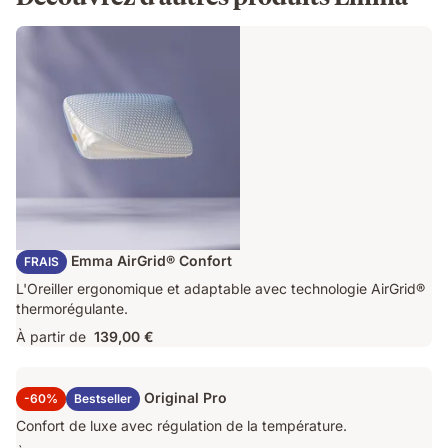
Oreiller Emma AirGrid® Confort
FRAIS
L'Oreiller ergonomique et adaptable avec technologie AirGrid®
thermorégulante.
À partir de
139,00 €
Surmatelas Emma Original Pro
-60%
Bestseller
Confort de luxe avec régulation de la température.