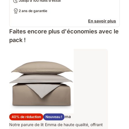
Jusqu'à 100 nuits d'essai
2 ans de garantie
En savoir plus
Faites encore plus d'économies avec le
pack !
Parure Percale de Coton Emma
40% de réduction
Nouveau !
Notre parure de lit Emma de haute qualité, offrant