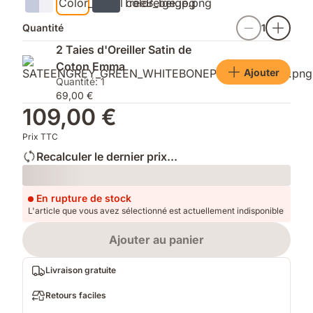
douce
luxueux
et
digne
Quantité
1
soyeuse
d’un
hôtel
2 Taies d'Oreiller Satin de
Coton Emma
Ajouter
Quantité: 1
69,00 €
109,00 €
Prix TTC
Recalculer le dernier prix...
Loading
En rupture de stock
L'article que vous avez sélectionné est actuellement indisponible
Ajouter au panier
Livraison gratuite
Retours faciles