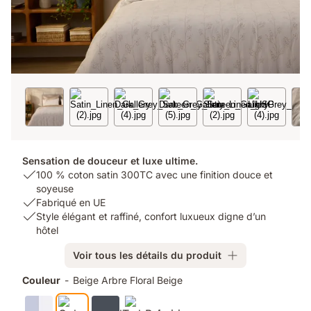
Sensation de douceur et luxe ultime.
USP
100 % coton satin 300TC avec une finition douce et
1:
soyeuse
100
USP
Fabriqué en UE
%
2:
USP
Style élégant et raffiné, confort luxueux digne d’un
coton
Fabriqué
3:
hôtel
satin
en
Style
Voir tous les détails du produit
300TC
UE
élégant
avec
et
Produits
Couleur
-
Beige Arbre Floral Beige
une
raffiné,
supplémentaires
finition
confort