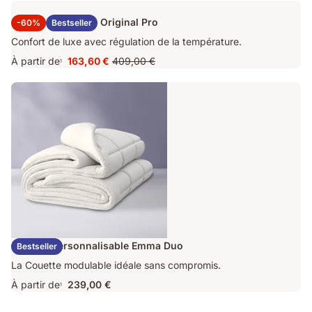
Surmatelas Emma Original Pro
-60%
Bestseller
Confort de luxe avec régulation de la température.
À partir de
163,60 €
409,00 €
1
Prix
Prix
163,60 €
d'origine
409,00 €
Couette Personnalisable Emma Duo
Bestseller
La Couette modulable idéale sans compromis.
À partir de
239,00 €
1