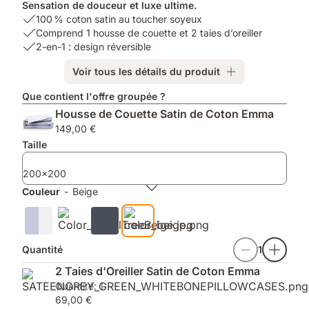
Sensation de douceur et luxe ultime.
USP
100 % coton satin au toucher soyeux
1:
USP
Comprend 1 housse de couette et 2 taies d’oreiller
100 %
2:
USP
2-en-1 : design réversible
coton
Comprend
3:
Voir tous les détails du produit
satin
1
2-
au
housse
en-
Que contient l'offre groupée ?
toucher
de
1
Housse de Couette Satin de Coton Emma
soyeux
couette
:
et
design
149,00 €
2
réversible
Taille
taies
d’oreiller
200x200
Couleur
-
Beige
Quantité
1
2 Taies d'Oreiller Satin de Coton Emma
Quantité: 1
69,00 €