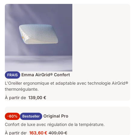
Oreiller Emma AirGrid® Confort
FRAIS
L'Oreiller ergonomique et adaptable avec technologie AirGrid®
thermorégulante.
À partir de
139,00 €
Surmatelas Emma Original Pro
-60%
Bestseller
Confort de luxe avec régulation de la température.
À partir de
163,60 €
409,00 €
1