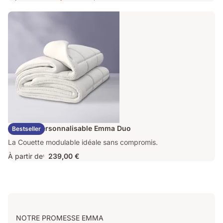
Prix
Prix
163,60 €
d'origine
409,00 €
Couette Personnalisable Emma Duo
Bestseller
La Couette modulable idéale sans compromis.
À partir de
239,00 €
1
NOTRE PROMESSE EMMA