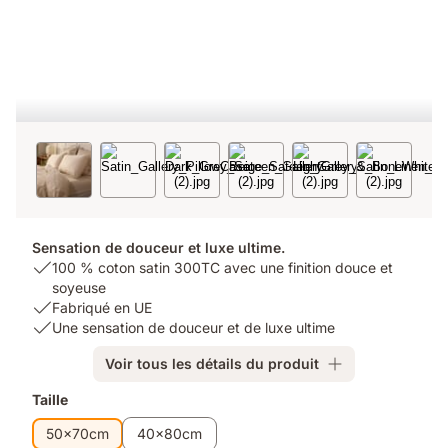
Sensation de douceur et luxe ultime.
USP
100 % coton satin 300TC avec une finition douce et
1:
soyeuse
100
USP
Fabriqué en UE
%
2:
USP
Une sensation de douceur et de luxe ultime
coton
Fabriqué
3:
Voir tous les détails du produit
satin
en
Une
300TC
UE
sensation
Produits
Taille
avec
de
supplémentaires
une
douceur
50x70cm
40x80cm
finition
et