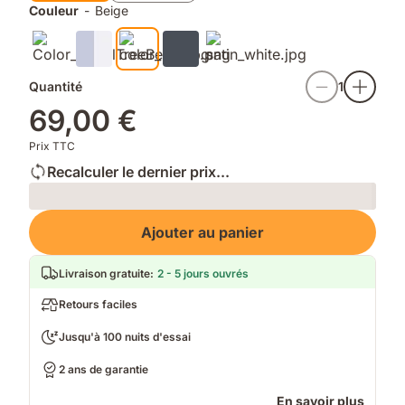
Couleur
-
Beige
douce
de
et
luxe
soyeuse
ultime
Quantité
1
69,00 €
Prix TTC
Recalculer le dernier prix...
Loading
Ajouter au panier
Livraison gratuite
:
2 - 5 jours ouvrés
Retours faciles
Jusqu'à 100 nuits d'essai
2 ans de garantie
En savoir plus