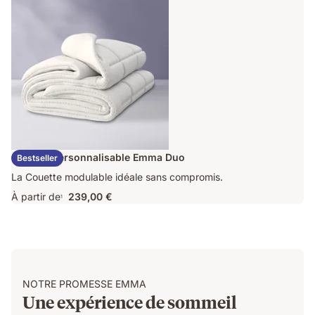
409,00 €
Couette Personnalisable Emma Duo
Bestseller
La Couette modulable idéale sans compromis.
À partir de
239,00 €
1
NOTRE PROMESSE EMMA
Une expérience de sommeil