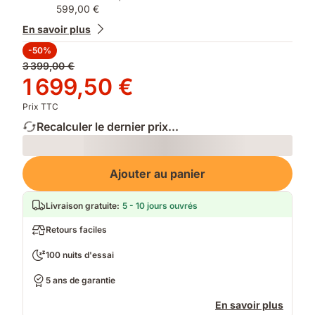
599,00 €
En savoir plus
-50%
Prix
3 399,00 €
d'origine
Prix
1 699,50 €
3 399,00 €
1 699,50 €
Prix TTC
Recalculer le dernier prix...
Loading
Ajouter au panier
Livraison gratuite
:
5 - 10 jours ouvrés
Retours faciles
100 nuits d'essai
5 ans de garantie
En savoir plus