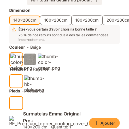
lattes
:
Produits
Dimension
ventilation
supplémentaires
140x200cm
160x200cm
180x200cm
200x200c
maximale
Êtes-vous certain d’avoir choisi la bonne taille ?
25 % de nos retours sont dus à des tailles commandées
incorrectement.
Couleur
-
Beige
Tête de lit
-
Rayures
Pieds
-
Métal noir
Surmatelas Emma Original
Pro+
Ajouter
140x200 cm | Quantité: 1