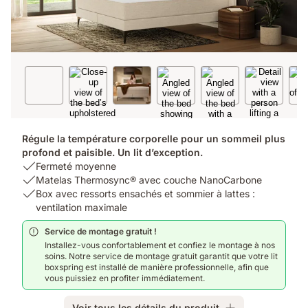
Régule la température corporelle pour un sommeil plus
profond et paisible. Un lit d’exception.
USP
Fermeté moyenne
1:
USP
Matelas Thermosync® avec couche NanoCarbone
Fermeté
2:
USP
Box avec ressorts ensachés et sommier à lattes :
moyenne
Matelas
3:
ventilation maximale
Thermosync®
Box
Service de montage gratuit !
avec
avec
Installez-vous confortablement et confiez le montage à nos
couche
ressorts
soins. Notre service de montage gratuit garantit que votre lit
NanoCarbone
ensachés
boxspring est installé de manière professionnelle, afin que
et
vous puissiez en profiter immédiatement.
sommier
à
Voir tous les détails du produit