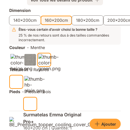
lattes
:
Produits
Dimension
ventilation
supplémentaires
140x200cm
160x200cm
180x200cm
200x200c
maximale
Êtes-vous certain d’avoir choisi la bonne taille ?
25 % de nos retours sont dus à des tailles commandées
incorrectement.
Couleur
-
Menthe
Tête de lit
-
Rayures
Pieds
-
Pieds en bois
Surmatelas Emma Original
Pro+
Ajouter
160x200 cm | Quantité: 1