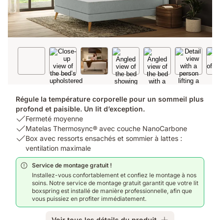
Régule la température corporelle pour un sommeil plus
profond et paisible. Un lit d’exception.
USP
Fermeté moyenne
1:
USP
Matelas Thermosync® avec couche NanoCarbone
Fermeté
2:
USP
Box avec ressorts ensachés et sommier à lattes :
moyenne
Matelas
3:
ventilation maximale
Thermosync®
Box
Service de montage gratuit !
avec
avec
Installez-vous confortablement et confiez le montage à nos
couche
ressorts
soins. Notre service de montage gratuit garantit que votre lit
NanoCarbone
ensachés
boxspring est installé de manière professionnelle, afin que
et
vous puissiez en profiter immédiatement.
sommier
à
Voir tous les détails du produit