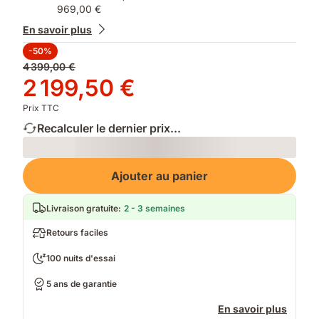
969,00 €
En savoir plus
-50%
Prix
4 399,00 €
d'origine
Prix
2 199,50 €
4 399,00 €
2 199,50 €
Prix TTC
Recalculer le dernier prix...
Loading
Ajouter au panier
Livraison gratuite
:
2 - 3 semaines
Retours faciles
100 nuits d'essai
5 ans de garantie
En savoir plus