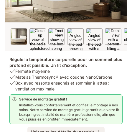
Régule la température corporelle pour un sommeil plus
profond et paisible. Un lit d’exception.
USP
Fermeté moyenne
1:
USP
Matelas Thermosync® avec couche NanoCarbone
Fermeté
2:
USP
Box avec ressorts ensachés et sommier à lattes :
moyenne
Matelas
3:
ventilation maximale
Thermosync®
Box
Service de montage gratuit !
avec
avec
Installez-vous confortablement et confiez le montage à nos
couche
ressorts
soins. Notre service de montage gratuit garantit que votre lit
NanoCarbone
ensachés
boxspring est installé de manière professionnelle, afin que
et
vous puissiez en profiter immédiatement.
sommier
à
Voir tous les détails du produit