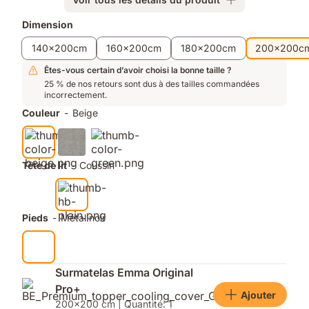
lattes
:
Produits
Dimension
ventilation
supplémentaires
140x200cm
160x200cm
180x200cm
200x200c
maximale
Êtes-vous certain d’avoir choisi la bonne taille ?
25 % de nos retours sont dus à des tailles commandées
incorrectement.
Couleur
-
Beige
Tête de lit
-
Coussin
Pieds
-
Métal noir
Surmatelas Emma Original
Pro+
Ajouter
200x200 cm | Quantité: 1