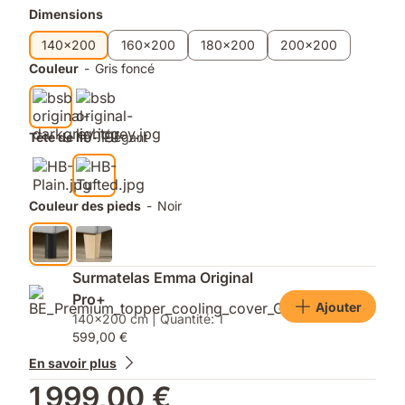
détente
Produits
Dimensions
supplémentaires
140x200
160x200
180x200
200x200
Couleur
-
Gris foncé
Tête de lit
-
Élégant
Couleur des pieds
-
Noir
Surmatelas Emma Original
Pro+
Ajouter
140x200 cm | Quantité: 1
599,00 €
En savoir plus
1 999,00 €