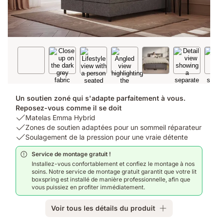
Un soutien zoné qui s'adapte parfaitement à vous.
Reposez-vous comme il se doit
USP
Matelas Emma Hybrid
1:
USP
Zones de soutien adaptées pour un sommeil réparateur
Matelas
2:
USP
Soulagement de la pression pour une vraie détente
Emma
Zones
3:
Service de montage gratuit !
Hybrid
de
Soulagement
Installez-vous confortablement et confiez le montage à nos
soutien
de
soins. Notre service de montage gratuit garantit que votre lit
adaptées
la
boxspring est installé de manière professionnelle, afin que
pour
pression
vous puissiez en profiter immédiatement.
un
pour
sommeil
une
Voir tous les détails du produit
réparateur
vraie