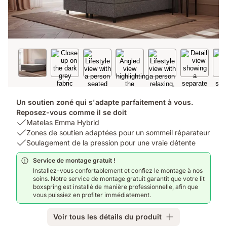
Un soutien zoné qui s'adapte parfaitement à vous.
Reposez-vous comme il se doit
USP
Matelas Emma Hybrid
1:
USP
Zones de soutien adaptées pour un sommeil réparateur
Matelas
2:
USP
Soulagement de la pression pour une vraie détente
Emma
Zones
3:
Service de montage gratuit !
Hybrid
de
Soulagement
Installez-vous confortablement et confiez le montage à nos
soutien
de
soins. Notre service de montage gratuit garantit que votre lit
adaptées
la
boxspring est installé de manière professionnelle, afin que
pour
pression
vous puissiez en profiter immédiatement.
un
pour
sommeil
une
Voir tous les détails du produit
réparateur
vraie