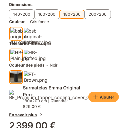
détente
Produits
Dimensions
supplémentaires
140x200
160x200
180x200
200x200
Couleur
-
Gris foncé
Tête de lit
-
Classique
Couleur des pieds
-
Noir
Surmatelas Emma Original
Pro+
Ajouter
180x200 cm | Quantité: 1
829,00 €
En savoir plus
2 399,00 €