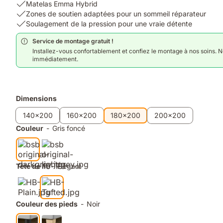
USP
Matelas Emma Hybrid
1:
USP
Zones de soutien adaptées pour un sommeil réparateur
Matelas
2:
USP
Soulagement de la pression pour une vraie détente
Emma
Zones
3:
Service de montage gratuit !
Hybrid
de
Soulagement
Installez-vous confortablement et confiez le montage à nos soins. Not
soutien
de
immédiatement.
adaptées
la
pour
pression
un
pour
sommeil
une
Produits
Dimensions
réparateur
vraie
supplémentaires
détente
140x200
160x200
180x200
200x200
Couleur
-
Gris foncé
Tête de lit
-
Élégant
Couleur des pieds
-
Noir