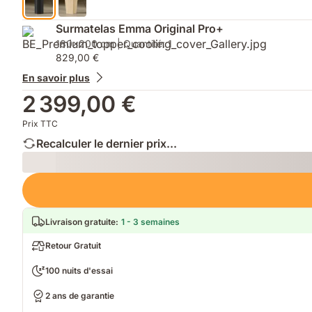
Surmatelas Emma Original Pro+
180x200 cm | Quantité: 1
829,00 €
En savoir plus
2 399,00 €
Prix TTC
Recalculer le dernier prix...
Loading
Livraison gratuite
:
1 - 3 semaines
Retour Gratuit
100 nuits d'essai
2 ans de garantie