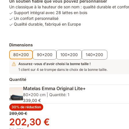
Un soutien fiable que vous pouvez personnaliser
Un classique à la hauteur de son nom : qualité durable et confo
Support intégral avec 28 lattes en bois
Un confort personnalisé
Qualité durable, fabriqué en Europe
Produits
Dimensions
supplémentaires
80x200
90x200
100x200
140x200
Assurez-vous d'avoir choisi la bonne taille !
1 client sur 4 se trompe dans le choix de la bonne taille.
Quantité
Matelas Emma Original Lite+
80x200 cm | Quantité: 1
339,00 €
30% de réduction
Prix
289,00 €
d'origine
Prix
202,30 €
289,00 €
202,30 €